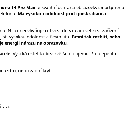
Phone 14 Pro Max
je kvalitní ochrana obrazovky smartphonu.
telefonu.
Má vysokou odolnost proti poškrábání a
nu. Nijak neovlivňuje citlivost dotyku ani velikost zařízení.
ajistí vysokou odolnost a flexibilitu.
Braní tak rozbití, nebo
uje energii nárazu na obrazovku.
atele.
Vysoká estetika bez zvětšení objemu. S nalepením
pouzdro, nebo zadní kryt.
árazu