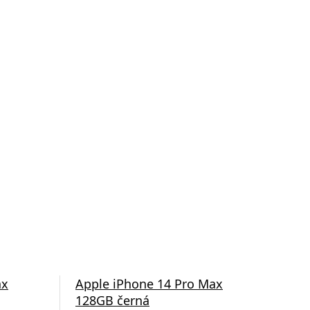
ax
Apple iPhone 14 Pro Max
App
128GB černá
256