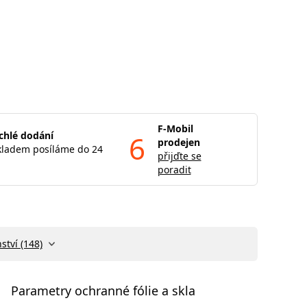
F-Mobil
chlé dodání
6
prodejen
kladem posíláme do 24
přijďte se
poradit
ství (148)
Parametry ochranné fólie a skla