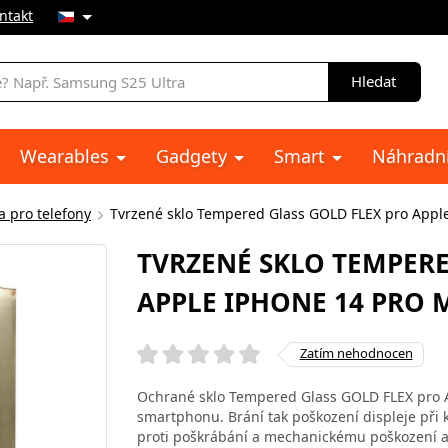
ntakt
Hledat
Wearables
Gadgety
Smart
Náhradní
a pro telefony
Tvrzené sklo Tempered Glass GOLD FLEX pro Appl
TVRZENÉ SKLO TEMPERE
APPLE IPHONE 14 PRO 
Zatím nehodnocen
Ochrané sklo Tempered Glass GOLD FLEX pro Ap
smartphonu. Brání tak poškození displeje při
proti poškrábání a mechanickému poškození a t