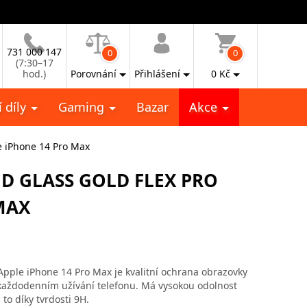
731 000 147
0
0
(7:30–17
hod.)
Porovnání
Přihlášení
0
Kč
 díly
Gaming
Bazar
Akce
e iPhone 14 Pro Max
D GLASS GOLD FLEX PRO
MAX
ple iPhone 14 Pro Max je kvalitní ochrana obrazovky
 každodenním užívání telefonu. Má vysokou odolnost
o díky tvrdosti 9H.