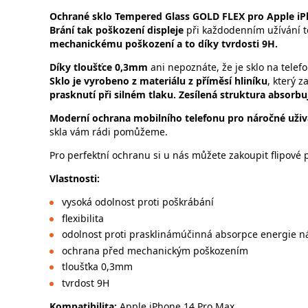
Ochrané sklo Tempered Glass GOLD FLEX pro Apple i
Brání tak poškození displeje
při každodenním užívání 
mechanickému poškození a to díky tvrdosti 9H.
Díky tloušťce 0,3mm
ani nepoznáte, že je sklo na telefo
Sklo je vyrobeno z materiálu z příměsí hliníku
, který z
prasknutí při silném tlaku. Zesílená struktura absorb
Moderní ochrana mobilního telefonu pro náročné uživ
skla vám rádi pomůžeme.
Pro perfektní ochranu si u nás můžete zakoupit flipové 
Vlastnosti:
vysoká odolnost proti poškrábání
flexibilita
odolnost proti prasklinámúčinná absorpce energie n
ochrana před mechanickým poškozením
tloušťka 0,3mm
tvrdost 9H
Kompatibilita:
Apple iPhone 14 Pro Max