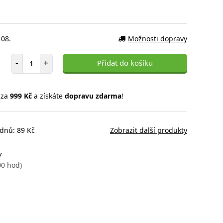
 08.
Možnosti dopravy
Počet položek
-
+
Přidat do košíku
 za
999 Kč
a získáte
dopravu zdarma
!
 dnů: 89 Kč
Zobrazit další produkty
7
00 hod)