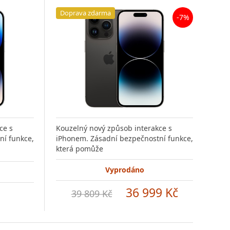
Doprava zdarma
Do
-7%
ce s
Kouzelný nový způsob interakce s
Kouz
ní funkce,
iPhonem. Zásadní bezpečnostní funkce,
iPho
která pomůže
kte
Vyprodáno
36 999 Kč
39 809 Kč