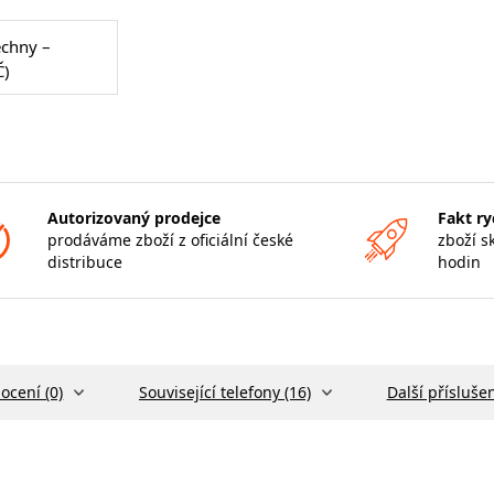
echny –
Č)
Autorizovaný prodejce
Fakt ry
prodáváme zboží z oficiální české
zboží s
distribuce
hodin
ocení (0)
Související telefony (16)
Další příslušen