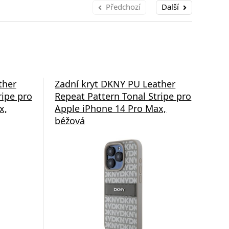
Předchozí
Další
ther
Zadní kryt DKNY PU Leather
Zad
ripe pro
Repeat Pattern Tonal Stripe pro
Rep
x,
Apple iPhone 14 Pro Max,
Mag
béžová
Pro