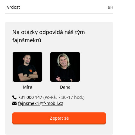
Tvrdost
9H
Na otázky odpovídá náš tým
fajnšmekrů
Míra
Dana
731 000 147
(Po-Pá, 7:30-17 hod.)
fajnsmekri@f-mobil.cz
Zeptat se