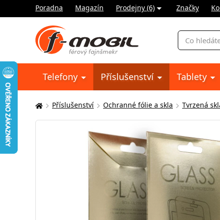
Poradna
Magazín
Prodejny (6)
Značky
Ko
Vyhledávání
Telefony
Příslušenství
Tablety
Příslušenství
Ochranné fólie a skla
Tvrzená skl
Zde
se
nacházíte: