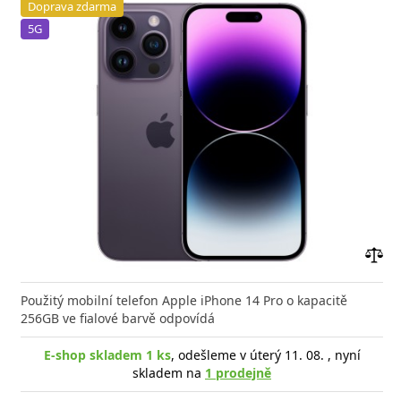
Doprava zdarma
5G
Přid
do
Použitý mobilní telefon Apple iPhone 14 Pro o kapacitě
poro
256GB ve fialové barvě odpovídá
E-shop skladem 1 ks
, odešleme v úterý 11. 08. , nyní
skladem na
1 prodejně