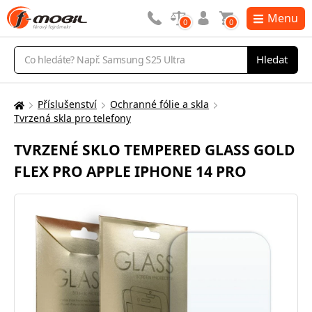
Menu
0
0
Vyhledávání
Hledat
Příslušenství
Ochranné fólie a skla
Zde
Tvrzená skla pro telefony
se
nacházíte:
TVRZENÉ SKLO TEMPERED GLASS GOLD
FLEX PRO APPLE IPHONE 14 PRO