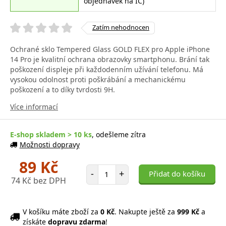
objednávek na IČ)
Zatím nehodnocen
Ochrané sklo Tempered Glass GOLD FLEX pro Apple iPhone
14 Pro je kvalitní ochrana obrazovky smartphonu. Brání tak
poškození displeje při každodenním užívání telefonu. Má
vysokou odolnost proti poškrábání a mechanickému
poškození a to díky tvrdosti 9H.
Více informací
E-shop skladem > 10 ks
, odešleme zítra
Možnosti dopravy
89 Kč
Počet položek
-
+
Přidat do košíku
74 Kč bez DPH
V košíku máte zboží za
0 Kč
. Nakupte ještě za
999 Kč
a
získáte
dopravu zdarma
!