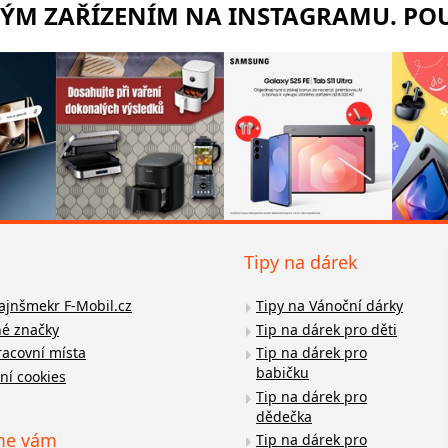
RÝM ZAŘÍZENÍM NA INSTAGRAMU. POU
Tipy na dárek
fajnšmekr F-Mobil.cz
Tipy na Vánoční dárky
é značky
Tip na dárek pro děti
racovní místa
Tip na dárek pro
babičku
ní cookies
Tip na dárek pro
dědečka
me vám
Tip na dárek pro