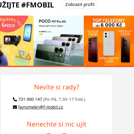
ŽIJTE #FMOBIL
Zobrazit profil
Nevíte si rady?
731 000 147
(Po–Pá, 7:30–17 hod.)
fajnsmekri@f-mobil.cz
Nenechte si nic ujít