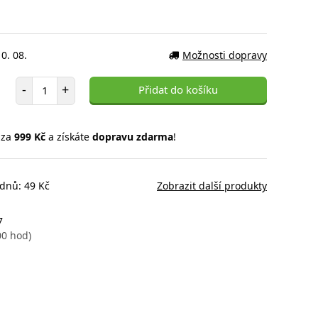
0. 08.
Možnosti dopravy
Počet položek
-
+
Přidat do košíku
 za
999 Kč
a získáte
dopravu zdarma
!
 dnů: 49 Kč
Zobrazit další produkty
7
00 hod)