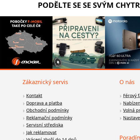
PODĚLTE SE SE SVÝM CHYT
Zákaznický servis
O nás
Kontakt
Férový 
Doprava a platba
Nabízen
Obchodní podmínky
Volná p
Reklamační podmínky
Nastave
Servisní střediska
Jak reklamovat
Poradí
Vrácení zboží do 14 dnů