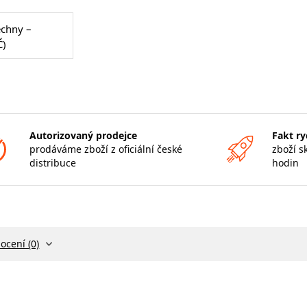
echny –
Č)
Autorizovaný prodejce
Fakt ry
prodáváme zboží z oficiální české
zboží s
distribuce
hodin
ocení (0)