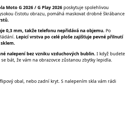
ola Moto G 2026 / G Play 2026
poskytuje spolehlivou
ysokou čistotu obrazu, pomáhá maskovat drobné škrábance
stů.
je 0,3 mm, takže telefonu nepřidává na objemu.
Po
vládání.
Lepicí vrstva po celé ploše zajišťuje pevné přilnutí
 sklem.
esné nalepení bez vzniku vzduchových bublin.
I když budete
 se bát, že vám na obrazovce zůstanou zbytky lepidla.
lipový obal, nebo zadní kryt. S nalepením skla vám rádi