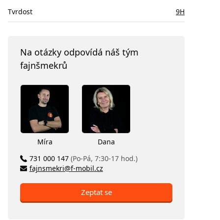
Tvrdost
9H
Na otázky odpovídá náš tým
fajnšmekrů
Míra
Dana
731 000 147
(Po-Pá, 7:30-17 hod.)
fajnsmekri@f-mobil.cz
Zeptat se