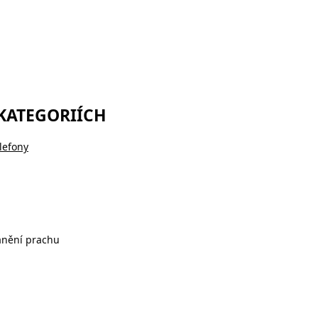
 KATEGORIÍCH
lefony
anění prachu