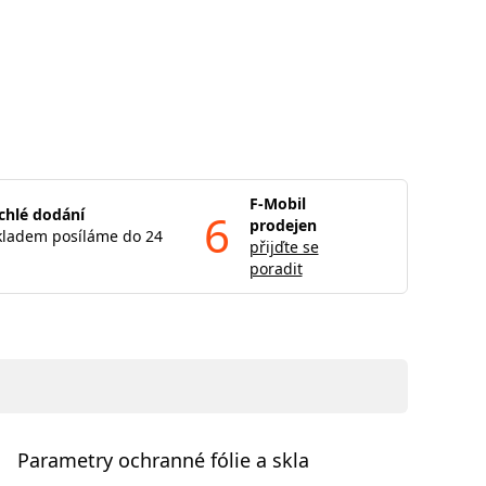
F-Mobil
chlé dodání
6
prodejen
kladem posíláme do 24
přijďte se
poradit
Parametry ochranné fólie a skla