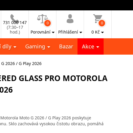
731 000 147
0
0
(7:30–17
hod.)
Porovnání
Přihlášení
0
Kč
 díly
Gaming
Bazar
Akce
G 2026 / G Play 2026
ERED GLASS PRO MOTOROLA
2026
n Motorola Moto G 2026 / G Play 2026 poskytuje
onu. Sklo zachovává vysokou čistotu obrazu, pomáhá