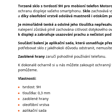
Tvrzené sklo s tvrdostí 9H pro mobioní telefon Motor
ochranu displeje vašeho smartphonu.
Sklo
zachovává v
a
díky oleofobní vrstvě odolává mastnotě i otiskům pr
Je mimořádně tenké a odolné jeho tloušťka nepřesahu
nalepení zůstává plně zachována citlivost dotykového o
k displeji a zabraňuje usazování prachu a nečistot pod
Součástí balení je aplikační sada, která usnadňuje př
potřebovat sklo z jakéhokoli důvodu odstranit, nemusíte
Zaoblené hrany
zaručí pohodlné používání telefonu.
K dokonalé ocharně si u nás můžete zakoupit ochranný f
pomůžeme.
Vlastnosti:
tvrdost: 9H
tloušťka: 0,3 mm
zaoblené hrany
oleofóbní vrstva
aplikační sada