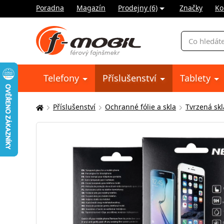
Poradna
Magazín
Prodejny (6)
Značky
Ko
Vyhledávání
Telefony
Příslušenství
Tablety
Příslušenství
Ochranné fólie a skla
Tvrzená skl
Zde
se
nacházíte: