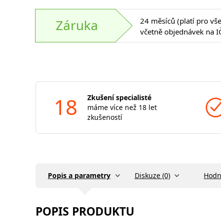
24 měsíců (platí pro vš
Záruka
včetně objednávek na I
18
Zkušení specialisté
máme více než 18 let
zkušeností
Popis a parametry
Diskuze (0)
Hodn
POPIS PRODUKTU