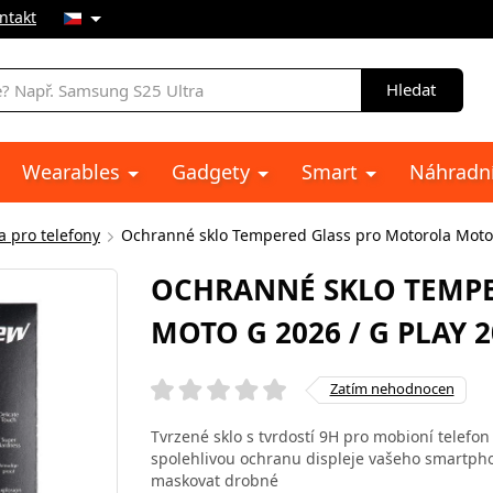
ntakt
Hledat
Wearables
Gadgety
Smart
Náhradní
a pro telefony
Ochranné sklo Tempered Glass pro Motorola Moto 
OCHRANNÉ SKLO TEMP
MOTO G 2026 / G PLAY 
Zatím nehodnocen
Tvrzené sklo s tvrdostí 9H pro mobioní telefo
spolehlivou ochranu displeje vašeho smartph
maskovat drobné