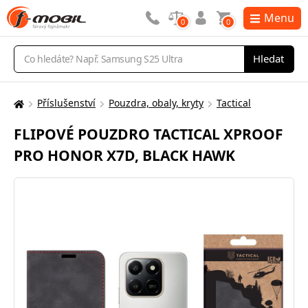
Menu
0
0
Vyhledávání
Hledat
Příslušenství
Pouzdra, obaly, kryty
Tactical
Zde
se
FLIPOVÉ POUZDRO TACTICAL XPROOF
nacházíte:
PRO HONOR X7D, BLACK HAWK