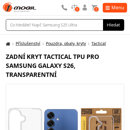
Menu
0
0
Vyhledávání
Hledat
Příslušenství
Pouzdra, obaly, kryty
Tactical
Zde
se
ZADNÍ KRYT TACTICAL TPU PRO
nacházíte:
SAMSUNG GALAXY S26,
TRANSPARENTNÍ