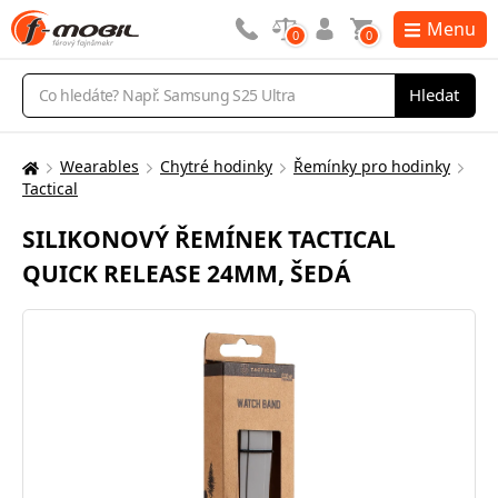
Menu
0
0
Vyhledávání
Hledat
Wearables
Chytré hodinky
Řemínky pro hodinky
Zde
Tactical
se
nacházíte:
SILIKONOVÝ ŘEMÍNEK TACTICAL
QUICK RELEASE 24MM, ŠEDÁ