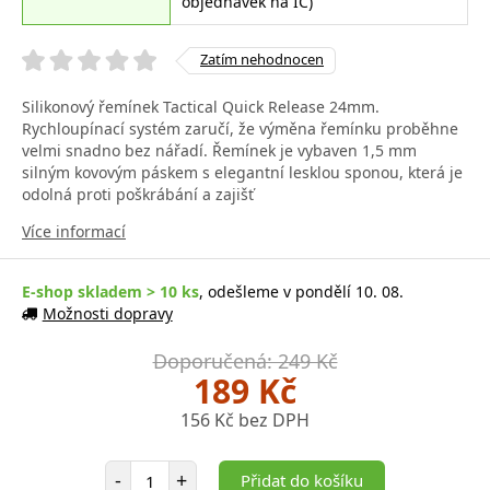
objednávek na IČ)
Zatím nehodnocen
Silikonový řemínek Tactical Quick Release 24mm.
Rychloupínací systém zaručí, že výměna řemínku proběhne
velmi snadno bez nářadí. Řemínek je vybaven 1,5 mm
silným kovovým páskem s elegantní lesklou sponou, která je
odolná proti poškrábání a zajišť
Více informací
E-shop skladem > 10 ks
, odešleme v pondělí 10. 08.
Možnosti dopravy
Doporučená: 249 Kč
189 Kč
156 Kč bez DPH
Počet položek
-
+
Přidat do košíku