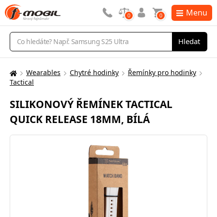
Menu
0
0
Vyhledávání
Hledat
Wearables
Chytré hodinky
Řemínky pro hodinky
Zde
Tactical
se
nacházíte:
SILIKONOVÝ ŘEMÍNEK TACTICAL
QUICK RELEASE 18MM, BÍLÁ