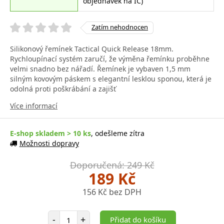
objednávek na IČ)
Zatím nehodnocen
Silikonový řemínek Tactical Quick Release 18mm.
Rychloupínací systém zaručí, že výměna řemínku proběhne
velmi snadno bez nářadí. Řemínek je vybaven 1,5 mm
silným kovovým páskem s elegantní lesklou sponou, která je
odolná proti poškrábání a zajišť
Více informací
E-shop skladem > 10 ks
, odešleme zítra
Možnosti dopravy
Doporučená: 249 Kč
189 Kč
156 Kč bez DPH
Počet položek
-
+
Přidat do košíku