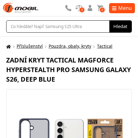
Menu
0
0
Vyhledávání
Hledat
Příslušenství
Pouzdra, obaly, kryty
Tactical
Zde
se
ZADNÍ KRYT TACTICAL MAGFORCE
nacházíte:
HYPERSTEALTH PRO SAMSUNG GALAXY
S26, DEEP BLUE