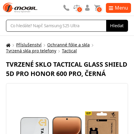
Menu
0
0
Vyhledávání
Hledat
Příslušenství
Ochranné fólie a skla
Zde
Tvrzená skla pro telefony
Tactical
se
nacházíte:
TVRZENÉ SKLO TACTICAL GLASS SHIELD
5D PRO HONOR 600 PRO, ČERNÁ