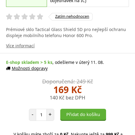
objednávek na IČ)
Zatím nehodnocen
Prémiové sklo Tactical Glass Shield 5D pro nejlepší ochranu
displeje mobilního telefonu Honor 600 Pro.
Více informací
E-shop skladem > 5 ks
, odešleme v úterý 11. 08.
Možnosti dopravy
Doporučená: 249 Kč
169 Kč
140 Kč bez DPH
Počet položek
-
+
Přidat do košíku
V košíku máte zboží za
0 Kč
. Nakupte ještě za
999 Kč
a