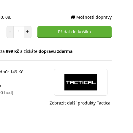
0. 08.
Možnosti dopravy
Počet položek
-
+
Přidat do košíku
 za
999 Kč
a získáte
dopravu zdarma
!
 dnů: 149 Kč
7
00 hod)
Zobrazit další produkty Tactical