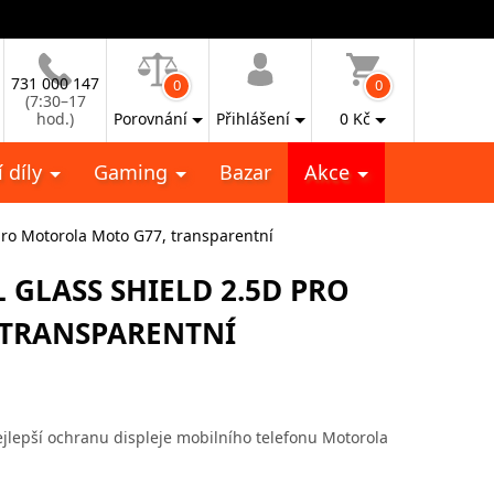
731 000 147
0
0
(7:30–17
hod.)
Porovnání
Přihlášení
0
Kč
 díly
Gaming
Bazar
Akce
 pro Motorola Moto G77, transparentní
 GLASS SHIELD 2.5D PRO
 TRANSPARENTNÍ
ejlepší ochranu displeje mobilního telefonu Motorola