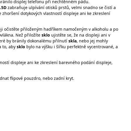
hránilo displej telefonu při nechtěnném pádu.
2.5D
zabraňuje ulpívání otisků prstů, velmi snadno se čistí a
zhoršení dotykových vlastností displeje ani ke zkreslení
věji očistěte přiloženým hadříkem namočeným v alkoholu a po
vlákna. Než přiložíte
sklo
ujistěte se, že na displeji ani v
teré by bránily dokonalému přilnutí
skla
, nebo jej mohly
a to, aby
sklo
bylo na výšku i šířku perfektně vycentrované, a
ostí displeje ani ke zkreslení barevného podání displeje,
dnat flipové pouzdro, nebo zadní kryt.