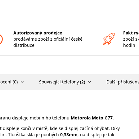
Autorizovaný prodejce
Fakt ry
prodáváme zboží z oficiální české
zboží s
distribuce
hodin
ocení (0)
Související telefony (2)
Další příslušens
hranu displeje mobilního telefonu
Motorola Moto G77
.
t displeje končí v místě, kde se displej začíná ohýbat. Díky
lin. Tloušťka skla je pouhých
0,33mm
, na displeji je tak