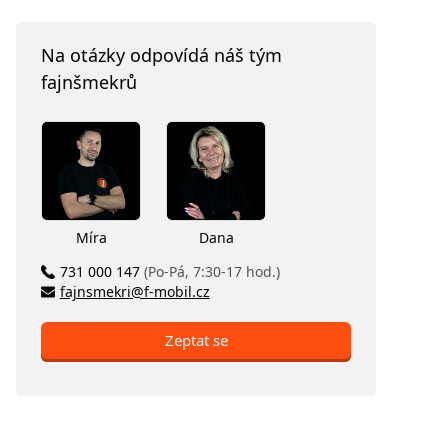
Na otázky odpovídá náš tým
fajnšmekrů
Míra
Dana
731 000 147
(Po-Pá, 7:30-17 hod.)
fajnsmekri@f-mobil.cz
Zeptat se