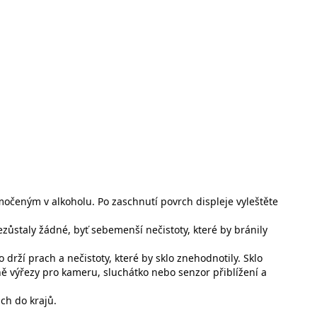
močeným v alkoholu. Po zaschnutí povrch displeje vyleštěte
 nezůstaly žádné, byť sebemenší nečistoty, které by bránily
 drží prach a nečistoty, které by sklo znehodnotily. Sklo
sně výřezy pro kameru, sluchátko nebo senzor přiblížení a
uch do krajů.