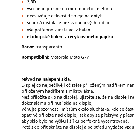
2,5D
vyrobeno přesně na míru daného telefonu
neovlivňuje citlivost displeje na dotyk
snadná instalace bez vzduchových bublin
vše potřebné k instalaci v balení
ekologické balení z recyklovaného papíru
Barva:
transparentní
Kompatibilní:
Motorola Moto G77
Návod na nalepení skla.
Displej co nejpečlivěji očistěte přiloženým hadříkem na
přiloženým hadříkem z mikrovlákna.
Než přiložíte sklo na displej, ujistěte se, že na displeji
dokonalému přilnutí skla na displej.
Věnujte pozornost i místům okolo sluchátka, kde se často
opatrně přiložte nad displej, tak aby se překrývaly pře
aby sklo bylo na výšku i šířku perfektně vycentrované.
Poté sklo přitiskněte na displej a od středu vytlačte vzd