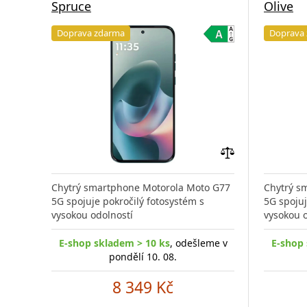
Spruce
Olive
Doprava zdarma
Doprava
Přidat
do
Chytrý smartphone Motorola Moto G77
Chytrý s
porovnání
5G spojuje pokročilý fotosystém s
5G spojuj
vysokou odolností
vysokou o
E-shop skladem > 10 ks
, odešleme v
E-shop 
pondělí 10. 08.
8 349 Kč