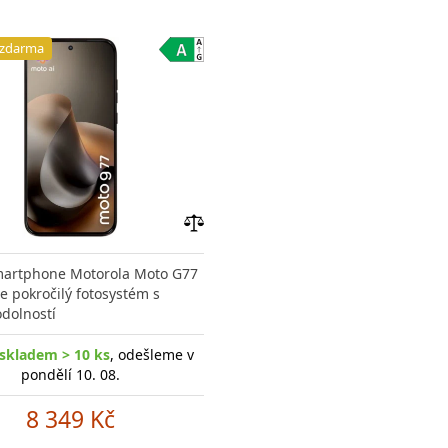
 zdarma
Přidat
do
martphone Motorola Moto G77
porovnání
e pokročilý fotosystém s
dolností
skladem > 10 ks
, odešleme v
pondělí 10. 08.
8 349 Kč