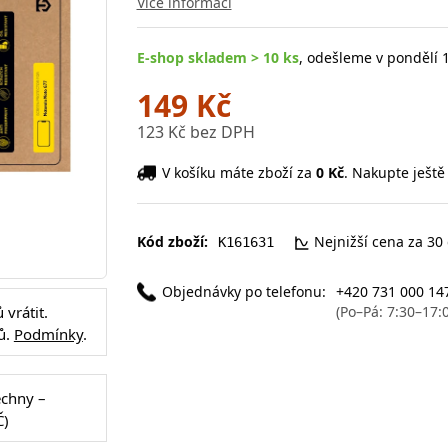
Více informací
E-shop skladem > 10 ks
, odešleme v pondělí 1
149 Kč
123 Kč bez DPH
V košíku máte zboží za
0 Kč
. Nakupte ještě
Kód zboží:
Nejnižší cena za 30
K161631
Objednávky po telefonu:
+420 731 000 14
(Po–Pá: 7:30–17:
vrátit.
ů.
Podmínky
.
echny –
Č)