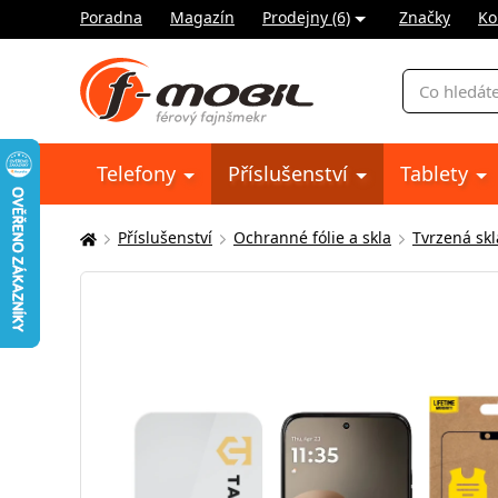
Poradna
Magazín
Prodejny (6)
Značky
Ko
Vyhledávání
Telefony
Příslušenství
Tablety
Příslušenství
Ochranné fólie a skla
Tvrzená skl
Zde
se
nacházíte: