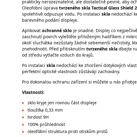
prakticky nerozeznatelné, ale dostatečně pevné, aby oc
Oleofobní úprava
tvrzeného skla
Tactical Glass Shield 
spolehlivě odpuzuje vodu. Po instalaci
skla
nedochází ke 
barevného podání displeje.
Aplikovat
ochranné sklo
je snadné. Displej co nejpečli
zaschnutí povrch vyleštěte přiloženým hadříkem z mikro
okolí sluchátka nezůstaly žádné sebemenší nečistoty, k
znehodnotit. Před přitisknutím
tvrzeného skla
dbejte n
od středu vytlačte vzduch do krajů.
Po instalaci
skla
nedochází ke zhoršení dotykových vlastn
perfektní optické vlastnosti zůstávájí zachovány.
Pro dokonalou ochranu zařízení si můžete u nás přiobje
Vlastnosti:
sklo kryje jen rovnou část displeje
tloušťka 0,33 mm
tvrdost 9H
100% průhlednost
oleofóbní struktura proti otiskům prstů