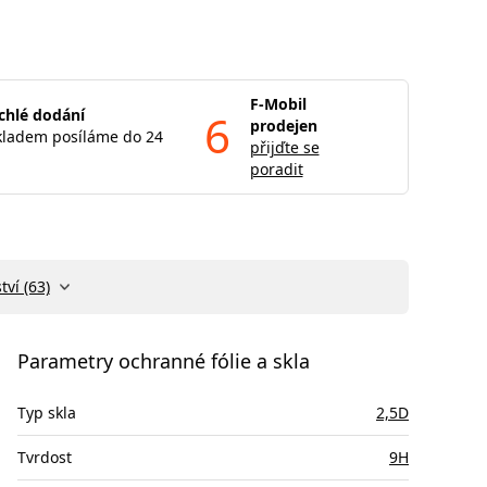
F-Mobil
chlé dodání
6
prodejen
kladem posíláme do 24
přijďte se
poradit
tví (63)
Parametry ochranné fólie a skla
Typ skla
2,5D
Tvrdost
9H