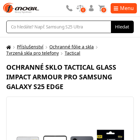
Menu
0
0
Vyhledávání
Hledat
Příslušenství
Ochranné fólie a skla
Zde
Tvrzená skla pro telefony
Tactical
se
nacházíte:
OCHRANNÉ SKLO TACTICAL GLASS
IMPACT ARMOUR PRO SAMSUNG
GALAXY S25 EDGE