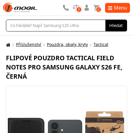
Menu
0
0
Vyhledávání
Hledat
Příslušenství
Pouzdra, obaly, kryty
Tactical
Zde
se
FLIPOVÉ POUZDRO TACTICAL FIELD
nacházíte:
NOTES PRO SAMSUNG GALAXY S26 FE,
ČERNÁ