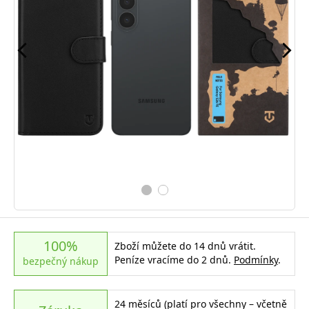
100%
Zboží můžete do 14 dnů vrátit.
Peníze vracíme do 2 dnů.
Podmínky
.
bezpečný nákup
24 měsíců (platí pro všechny – včetně