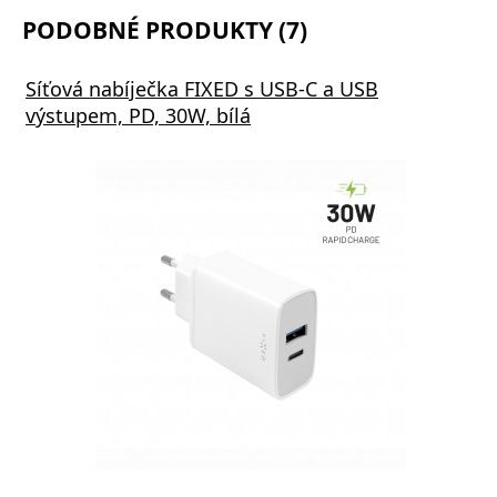
PODOBNÉ PRODUKTY (7)
Síťová nabíječka FIXED s USB-C a USB
výstupem, PD, 30W, bílá