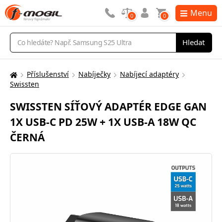
Menu
0
0
Vyhledávání
Hledat
Příslušenství
Nabíječky
Nabíjecí adaptéry
Zde
Swissten
se
nacházíte:
SWISSTEN SÍŤOVÝ ADAPTÉR EDGE GAN
1X USB-C PD 25W + 1X USB-A 18W QC
ČERNÁ