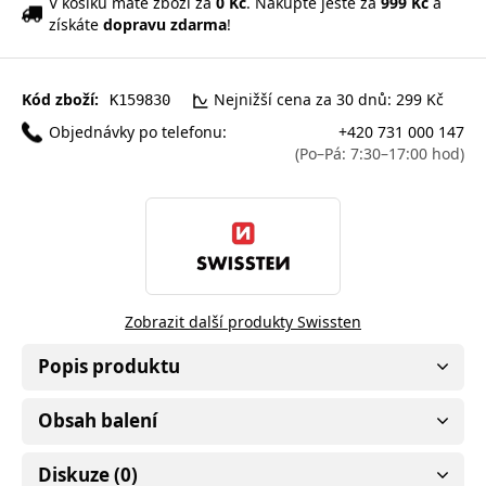
V košíku máte zboží za
0 Kč
. Nakupte ještě za
999 Kč
a
získáte
dopravu zdarma
!
Kód zboží:
Nejnižší cena za 30 dnů: 299 Kč
K159830
Objednávky po telefonu:
+420 731 000 147
(Po–Pá: 7:30–17:00 hod)
Zobrazit další produkty Swissten
Popis produktu
Obsah balení
Diskuze (0)