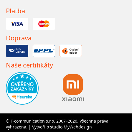
Platba
Doprava
Naše certifikáty
© F-communication s.r.o. 2007–2026. Všechna práva
vyhrazena. | Vytvořilo studio
MyWebdesign