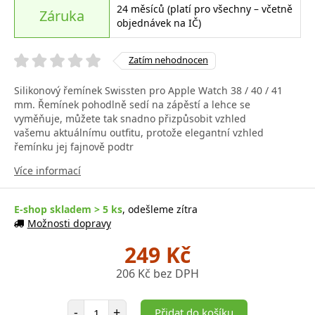
24 měsíců (platí pro všechny – včetně
Záruka
objednávek na IČ)
Zatím nehodnocen
Silikonový řemínek Swissten pro Apple Watch 38 / 40 / 41
mm. Řemínek pohodlně sedí na zápěstí a lehce se
vyměňuje, můžete tak snadno přizpůsobit vzhled
vašemu aktuálnímu outfitu, protože elegantní vzhled
řemínku jej fajnově podtr
Více informací
E-shop skladem > 5 ks
, odešleme zítra
Možnosti dopravy
249 Kč
206 Kč bez DPH
Počet položek
-
+
Přidat do košíku