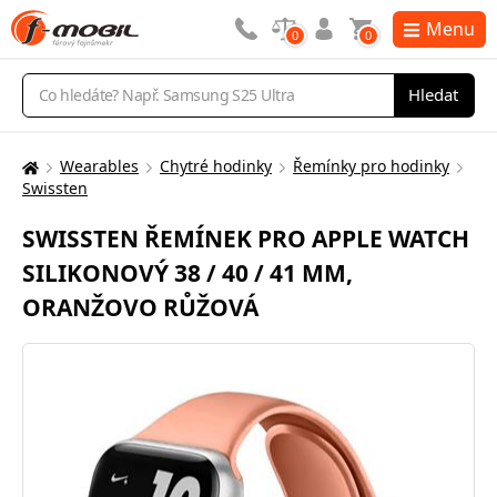
Menu
0
0
Vyhledávání
Hledat
Wearables
Chytré hodinky
Řemínky pro hodinky
Zde
Swissten
se
nacházíte:
SWISSTEN ŘEMÍNEK PRO APPLE WATCH
SILIKONOVÝ 38 / 40 / 41 MM,
ORANŽOVO RŮŽOVÁ