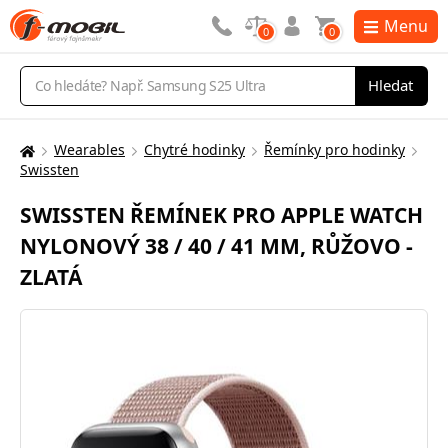
Menu
0
0
Vyhledávání
Hledat
Wearables
Chytré hodinky
Řemínky pro hodinky
Zde
Swissten
se
nacházíte:
SWISSTEN ŘEMÍNEK PRO APPLE WATCH
NYLONOVÝ 38 / 40 / 41 MM, RŮŽOVO -
ZLATÁ