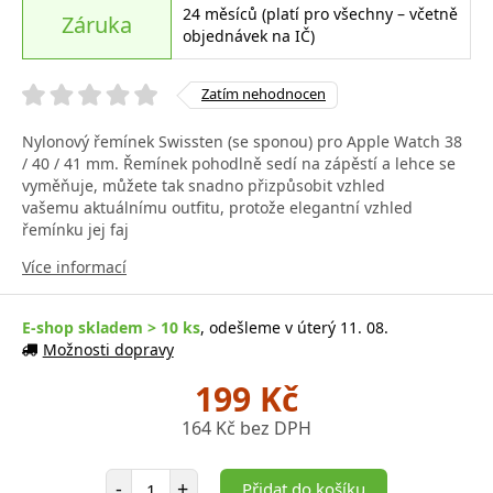
24 měsíců (platí pro všechny – včetně
Záruka
objednávek na IČ)
Zatím nehodnocen
Nylonový řemínek Swissten (se sponou) pro Apple Watch 38
/ 40 / 41 mm. Řemínek pohodlně sedí na zápěstí a lehce se
vyměňuje, můžete tak snadno přizpůsobit vzhled
vašemu aktuálnímu outfitu, protože elegantní vzhled
řemínku jej faj
Více informací
E-shop skladem > 10 ks
, odešleme v úterý 11. 08.
Možnosti dopravy
199 Kč
164 Kč bez DPH
Počet položek
-
+
Přidat do košíku