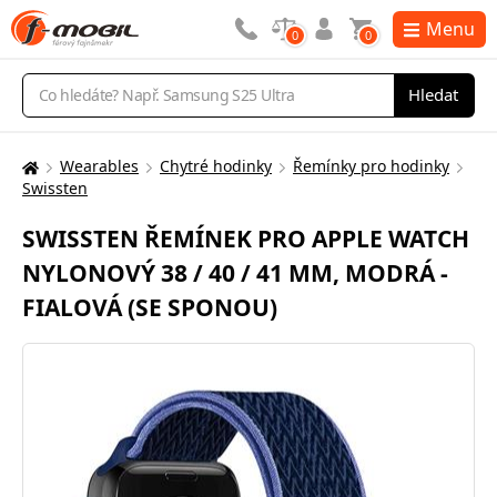
Menu
0
0
Vyhledávání
Hledat
Wearables
Chytré hodinky
Řemínky pro hodinky
Zde
Swissten
se
nacházíte:
SWISSTEN ŘEMÍNEK PRO APPLE WATCH
NYLONOVÝ 38 / 40 / 41 MM, MODRÁ -
FIALOVÁ (SE SPONOU)