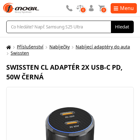
Menu
0
0
Vyhledávání
Hledat
Příslušenství
Nabíječky
Nabíjecí adaptéry do auta
Zde
Swissten
se
nacházíte:
SWISSTEN CL ADAPTÉR 2X USB-C PD,
50W ČERNÁ