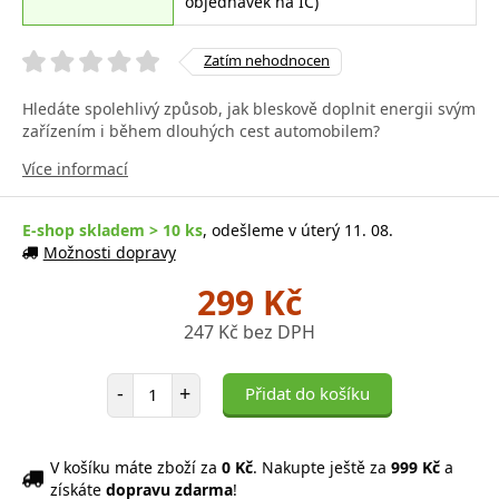
objednávek na IČ)
Zatím nehodnocen
Hledáte spolehlivý způsob, jak bleskově doplnit energii svým
zařízením i během dlouhých cest automobilem?
Více informací
E-shop skladem > 10 ks
, odešleme v úterý 11. 08.
Možnosti dopravy
299 Kč
247 Kč bez DPH
Počet položek
-
+
Přidat do košíku
V košíku máte zboží za
0 Kč
. Nakupte ještě za
999 Kč
a
získáte
dopravu zdarma
!