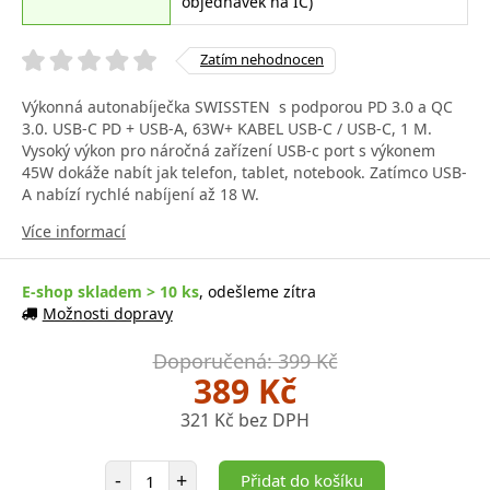
objednávek na IČ)
Zatím nehodnocen
Výkonná autonabíječka SWISSTEN s podporou PD 3.0 a QC
3.0. USB-C PD + USB-A, 63W+ KABEL USB-C / USB-C, 1 M.
Vysoký výkon pro náročná zařízení USB-c port s výkonem
45W dokáže nabít jak telefon, tablet, notebook. Zatímco USB-
A nabízí rychlé nabíjení až 18 W.
Více informací
E-shop skladem > 10 ks
, odešleme zítra
Možnosti dopravy
Doporučená: 399 Kč
389 Kč
321 Kč bez DPH
Počet položek
-
+
Přidat do košíku