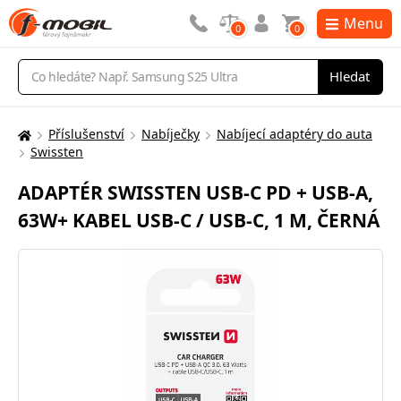
Menu
0
0
Vyhledávání
Hledat
Příslušenství
Nabíječky
Nabíjecí adaptéry do auta
Zde
Swissten
se
nacházíte:
ADAPTÉR SWISSTEN USB-C PD + USB-A,
63W+ KABEL USB-C / USB-C, 1 M, ČERNÁ