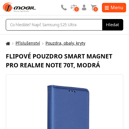
Menu
0
0
Vyhledávání
Hledat
Příslušenství
Pouzdra, obaly, kryty
Zde
se
FLIPOVÉ POUZDRO SMART MAGNET
nacházíte:
PRO REALME NOTE 70T, MODRÁ