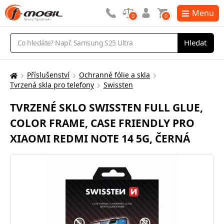
Menu
0
0
Vyhledávání
Hledat
Příslušenství
Ochranné fólie a skla
Zde
Tvrzená skla pro telefony
Swissten
se
nacházíte:
TVRZENÉ SKLO SWISSTEN FULL GLUE,
COLOR FRAME, CASE FRIENDLY PRO
XIAOMI REDMI NOTE 14 5G, ČERNÁ