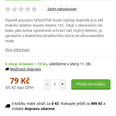
Zatím nehodnocen
Flipové pouzdro SENSITIVE bude stylový doplněk pro váš
mobilní telefon Xiaomi Redmi 15C. Obal s otevíráním do
boku jako kniha spolehlivě ochrání váš chytrý telefon, je
vyrobeno z kvalitního atraktivního lehce strukturovaného
mate
Více informací
E-shop skladem > 10 ks
, odešleme v úterý 11. 08.
Možnosti dopravy
79 Kč
Počet položek
-
+
Přidat do košíku
65 Kč bez DPH
V košíku máte zboží za
0 Kč
. Nakupte ještě za
999 Kč
a
získáte
dopravu zdarma
!