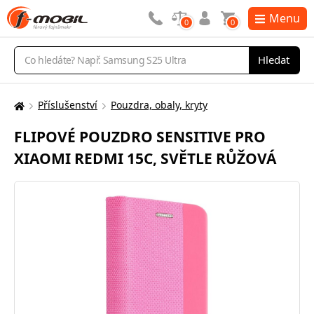
Menu
0
0
Vyhledávání
Hledat
Příslušenství
Pouzdra, obaly, kryty
Zde
se
FLIPOVÉ POUZDRO SENSITIVE PRO
nacházíte:
XIAOMI REDMI 15C, SVĚTLE RŮŽOVÁ