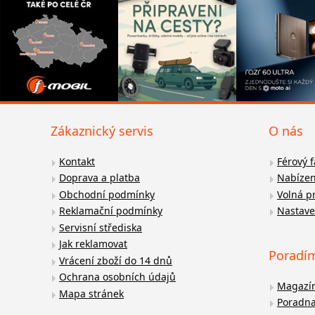
Zákaznický servis
O nás
Kontakt
Férový 
Doprava a platba
Nabízen
Obchodní podmínky
Volná p
Reklamační podmínky
Nastave
Servisní střediska
Jak reklamovat
Poradí
Vrácení zboží do 14 dnů
Ochrana osobních údajů
Magazí
Mapa stránek
Poradn