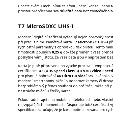
Chcete svému mobilnímu telefonu, herní konzoli nebo ta
prostor pro všechna svá důležitá data bez zbytečného 
T7 MicroSDXC UHS-I
Moderní digitální zařízení vyžadují nejen obrovský pro
při práci s nimi. Paměťová karta
T7 MicroSDXC UHS-I
př
rychlostní parametry s obrovskou flexibilitou. Tento mi
hmotnosti pouhých
0,25 g
dokáže proměnit vaše přenos
poskytne vám jistotu, že vaše data jsou v naprostém bez
Karta je plně připravena na vysoké pracovní tempo sou
certifikacím
U3 (UHS Speed Class 3)
a
V30 (Video Speed
pro plynulé nahrávání
4K Ultra HD videí
bez jakéhokoliv
moderní smartphony, akční outdoorové kamery či drony. Š
bezproblémový přenos souborů do počítače, takže při p
nestrávíte mládí u čtečky karet.
Pokud rádi hrajete na mobilních telefonech nebo vlastnít
nejvypjatějších momentech. Disponuje totiž certifikací 
specifikace zaručuje, že je karta optimalizována pro ry