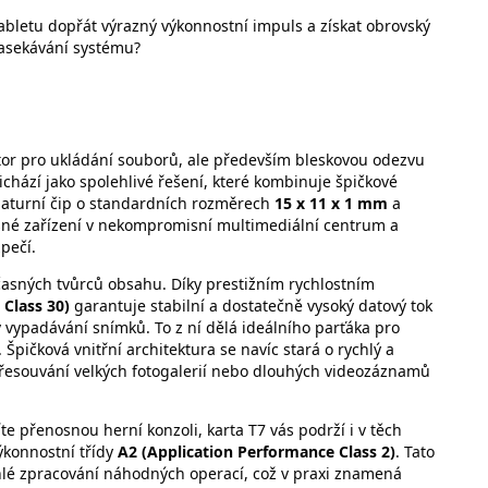
bletu dopřát výrazný výkonnostní impuls a získat obrovský
zasekávání systému?
stor pro ukládání souborů, ale především bleskovou odezvu
ichází jako spolehlivé řešení, které kombinuje špičkové
niaturní čip o standardních rozměrech
15 x 11 x 1 mm
a
né zařízení v nekompromisní multimediální centrum a
pečí.
časných tvůrců obsahu. Díky prestižním rychlostním
 Class 30)
garantuje stabilní a dostatečně vysoký datový tok
 vypadávání snímků. To z ní dělá ideálního parťáka pro
pičková vnitřní architektura se navíc stará o rychlý a
řesouvání velkých fotogalerií nebo dlouhých videozáznamů
e přenosnou herní konzoli, karta T7 vás podrží i v těch
výkonnostní třídy
A2 (Application Performance Class 2)
. Tato
chlé zpracování náhodných operací, což v praxi znamená