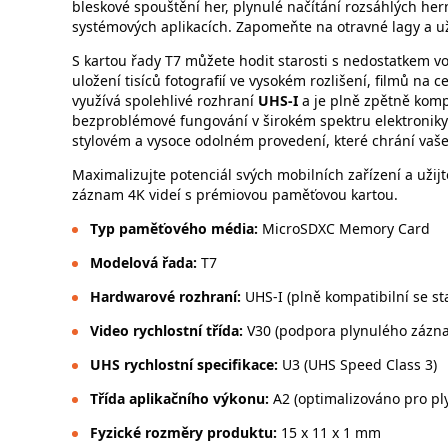
bleskové spouštění her, plynulé načítání rozsáhlých h
systémových aplikacích. Zapomeňte na otravné lagy a užij
S kartou řady T7 můžete hodit starosti s nedostatkem vo
uložení tisíců fotografií ve vysokém rozlišení, filmů na c
využívá spolehlivé rozhraní
UHS-I
a je plně zpětně komp
bezproblémové fungování v širokém spektru elektroniky
stylovém a vysoce odolném provedení, které chrání vaše
Maximalizujte potenciál svých mobilních zařízení a užijte
záznam 4K videí s prémiovou paměťovou kartou.
Typ paměťového média:
MicroSDXC Memory Card
Modelová řada:
T7
Hardwarové rozhraní:
UHS-I (plně kompatibilní se 
Video rychlostní třída:
V30 (podpora plynulého zázn
UHS rychlostní specifikace:
U3 (UHS Speed Class 3)
Třída aplikačního výkonu:
A2 (optimalizováno pro pl
Fyzické rozměry produktu:
15 x 11 x 1 mm