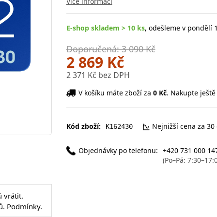
Více informací
E-shop skladem > 10 ks
, odešleme v pondělí 1
Doporučená: 3 090 Kč
2 869 Kč
2 371 Kč bez DPH
V košíku máte zboží za
0 Kč
. Nakupte ještě
Kód zboží:
Nejnižší cena za 30
K162430
Objednávky po telefonu:
+420 731 000 14
(Po–Pá: 7:30–17:
vrátit.
ů.
Podmínky
.