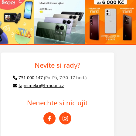
Nevíte si rady?
731 000 147
(Po–Pá, 7:30–17 hod.)
fajnsmekri@f-mobil.cz
Nenechte si nic ujít