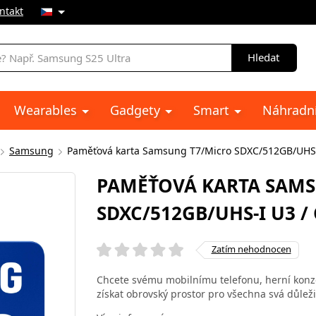
ntakt
Hledat
Wearables
Gadgety
Smart
Náhradní
Samsung
Paměťová karta Samsung T7/Micro SDXC/512GB/UHS-I
PAMĚŤOVÁ KARTA SAMS
SDXC/512GB/UHS-I U3 /
Zatím nehodnocen
Chcete svému mobilnímu telefonu, herní konzo
získat obrovský prostor pro všechna svá důle