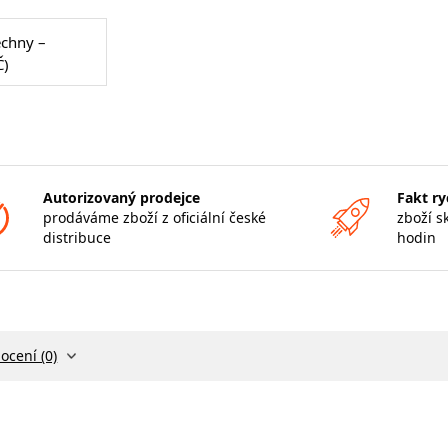
echny –
Č)
Autorizovaný prodejce
Fakt ry
prodáváme zboží z oficiální české
zboží s
distribuce
hodin
ocení (0)