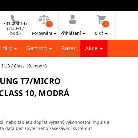
731 000 147
0
0
(7:30–17
hod.)
Porovnání
Přihlášení
0
Kč
 díly
Gaming
Bazar
Akce
 U3 / Class 10, modrá
UNG T7/MICRO
 CLASS 10, MODRÁ
li nebo tabletu dopřát výrazný výkonnostní impuls a
žitá data bez zbytečného zasekávání systému?