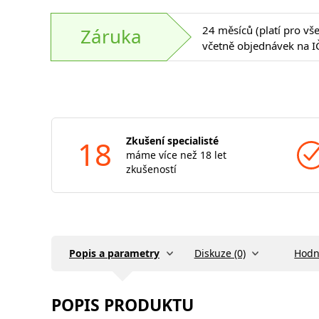
24 měsíců (platí pro vš
Záruka
včetně objednávek na I
18
Zkušení specialisté
máme více než 18 let
zkušeností
Popis a parametry
Diskuze (0)
Hodn
POPIS PRODUKTU