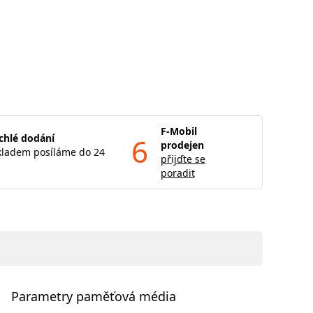
F-Mobil
chlé dodání
6
prodejen
kladem posíláme do 24
přijďte se
poradit
Parametry paměťová média