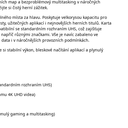
erních map a bezproblémový multitasking v náročných
te si čistý herní zážitek.
lného místa za hlavu. Poskytuje velkorysou kapacitu pro
esty, užitečných aplikací i nejnovějších herních titulů. Karta
atibilní se standardním rozhraním UHS, což zajišťuje
 napříč různými značkami. Vše je navíc zabaleno ve
 data i v náročnějších provozních podmínkách.
 si stabilní výkon, bleskové načítání aplikací a plynulý
standardním rozhraním UHS)
amu 4K UHD videa)
ynulý gaming a multitasking)