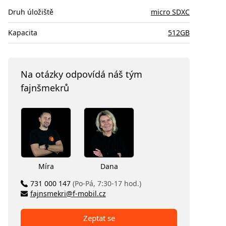
Druh úložiště
micro SDXC
Kapacita
512GB
Na otázky odpovídá náš tým
fajnšmekrů
Míra
Dana
731 000 147
(Po-Pá, 7:30-17 hod.)
fajnsmekri@f-mobil.cz
Zeptat se