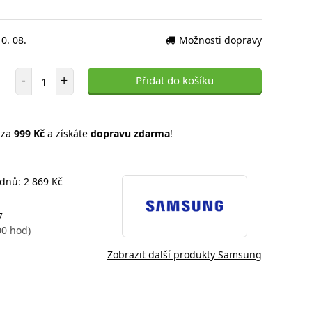
0. 08.
Možnosti dopravy
Počet položek
-
+
Přidat do košíku
 za
999 Kč
a získáte
dopravu zdarma
!
 dnů: 2 869 Kč
7
00 hod)
Zobrazit další produkty Samsung