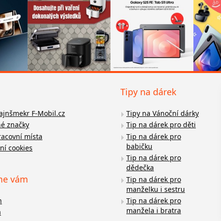
Tipy na dárek
fajnšmekr F-Mobil.cz
Tipy na Vánoční dárky
é značky
Tip na dárek pro děti
racovní místa
Tip na dárek pro
babičku
ní cookies
Tip na dárek pro
dědečka
me vám
Tip na dárek pro
manželku i sestru
n
Tip na dárek pro
manžela i bratra
a