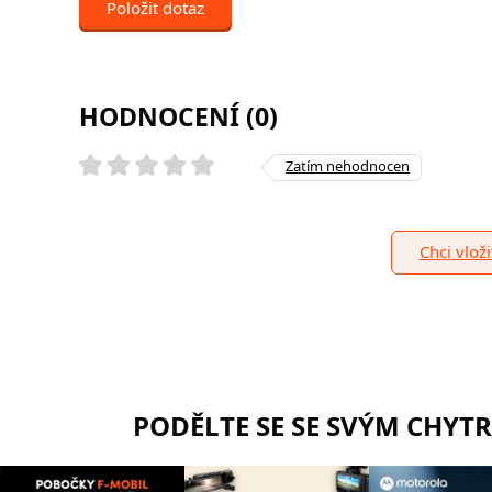
Položit dotaz
HODNOCENÍ (0)
Zatím nehodnocen
Chci vlož
PODĚLTE SE SE SVÝM CHYT