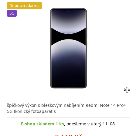
Doprava zdarma
5G
Přid
do
špičkový výkon s bleskovým nabíjením Redmi Note 14 Pro+
poro
5G Ikonický fotoaparát s
E-shop skladem 1 ks
, odešleme v úterý 11. 08.