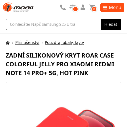
Menu
0
0
Vyhledávání
Hledat
Příslušenství
Pouzdra, obaly, kryty
Zde
se
ZADNÍ SILIKONOVÝ KRYT ROAR CASE
nacházíte:
COLORFUL JELLY PRO XIAOMI REDMI
NOTE 14 PRO+ 5G, HOT PINK