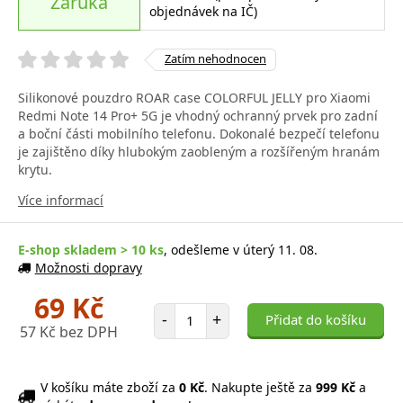
Záruka
objednávek na IČ)
Zatím nehodnocen
Silikonové pouzdro ROAR case COLORFUL JELLY pro Xiaomi
Redmi Note 14 Pro+ 5G je vhodný ochranný prvek pro zadní
a boční části mobilního telefonu. Dokonalé bezpečí telefonu
je zajištěno díky hlubokým zaobleným a rozšířeným hranám
krytu.
Více informací
E-shop skladem > 10 ks
, odešleme v úterý 11. 08.
Možnosti dopravy
69 Kč
Počet položek
-
+
Přidat do košíku
57 Kč bez DPH
V košíku máte zboží za
0 Kč
. Nakupte ještě za
999 Kč
a