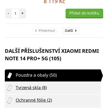
8 119 Kč
Počet položek
-
+
Přidat do košíku
Předchozí
Další
DALŠÍ PŘÍSLUŠENSTVÍ XIAOMI REDMI
NOTE 14 PRO+ 5G (105)
Pouzdra a obaly (50)
Tvrzená skla (8)
Ochranné fólie (2)