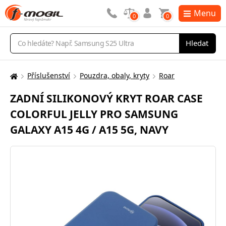
Menu
0
0
Vyhledávání
Hledat
Příslušenství
Pouzdra, obaly, kryty
Roar
Zde
se
ZADNÍ SILIKONOVÝ KRYT ROAR CASE
nacházíte:
COLORFUL JELLY PRO SAMSUNG
GALAXY A15 4G / A15 5G, NAVY