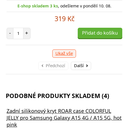
E-shop skladem 3 ks
, odešleme v pondělí 10. 08.
319 Kč
Počet položek
-
+
Přidat do košíku
Ukaž vše
Předchozí
Další
PODOBNÉ PRODUKTY SKLADEM (4)
Zadní silikonový kryt ROAR case COLORFUL
JELLY pro Samsung Galaxy A15 4G / A15 5G, hot
pink