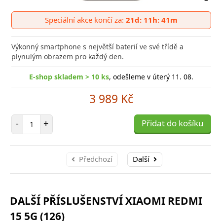
Přid
do
Speciální akce končí za:
21d: 11h: 41m
poro
Výkonný smartphone s největší baterií ve své třídě a
plynulým obrazem pro každý den.
E-shop skladem > 10 ks
, odešleme v úterý 11. 08.
3 989 Kč
Počet položek
-
+
Přidat do košíku
Předchozí
Další
DALŠÍ PŘÍSLUŠENSTVÍ XIAOMI REDMI
15 5G (126)