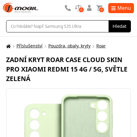
Menu
0
0
Vyhledávání
Hledat
Příslušenství
Pouzdra, obaly, kryty
Roar
Zde
se
ZADNÍ KRYT ROAR CASE CLOUD SKIN
nacházíte:
PRO XIAOMI REDMI 15 4G / 5G, SVĚTLE
ZELENÁ