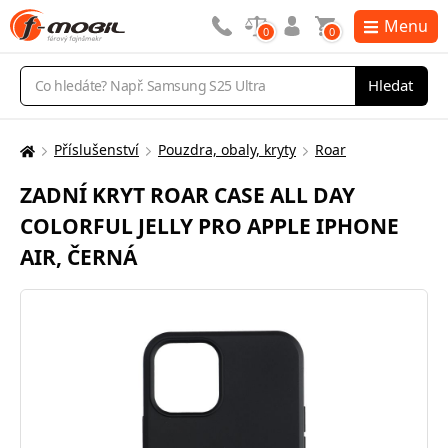
Menu
0
0
Vyhledávání
Hledat
Příslušenství
Pouzdra, obaly, kryty
Roar
Zde
se
ZADNÍ KRYT ROAR CASE ALL DAY
nacházíte:
COLORFUL JELLY PRO APPLE IPHONE
AIR, ČERNÁ