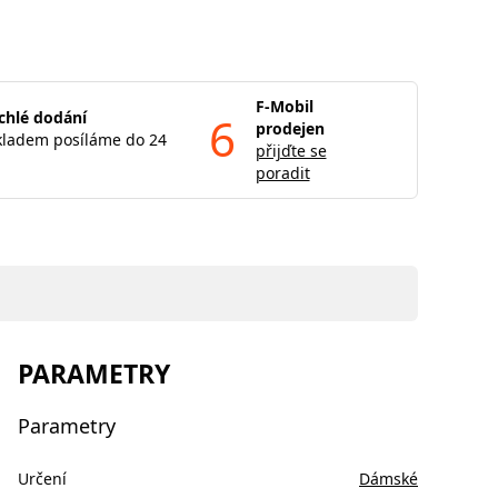
F-Mobil
chlé dodání
6
prodejen
kladem posíláme do 24
přijďte se
poradit
PARAMETRY
Parametry
Určení
Dámské