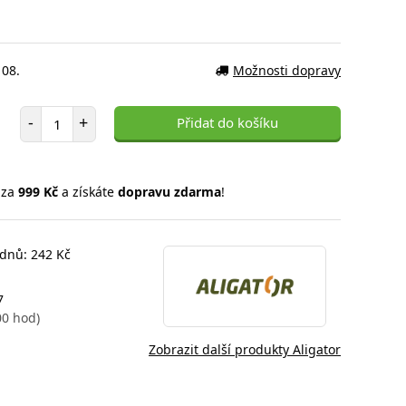
 08.
Možnosti dopravy
Počet položek
-
+
Přidat do košíku
 za
999 Kč
a získáte
dopravu zdarma
!
 dnů: 242 Kč
7
00 hod)
Zobrazit další produkty Aligator