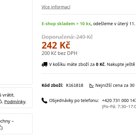
Více informací
E-shop skladem > 10 ks
, odešleme v úterý 11.
Doporučená: 249 Kč
242 Kč
200 Kč bez DPH
V košíku máte zboží za
0 Kč
. Nakupte ještě
Kód zboží:
Nejnižší cena za 30
K161818
vrátit.
Objednávky po telefonu:
+420 731 000 14
ů.
Podmínky
.
(Po–Pá: 7:30–17:
echny –
Č)