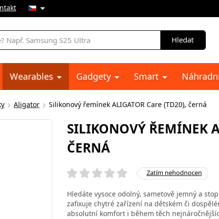
ntakt
Hledat
Wearables
Gadgety
Smart
Náhradní
ky
Aligator
Silikonový řemínek ALIGATOR Care (TD20), černá
SILIKONOVÝ ŘEMÍNEK A
ČERNÁ
Zatím nehodnocen
Hledáte vysoce odolný, sametově jemný a stop
zafixuje chytré zařízení na dětském či dospěl
absolutní komfort i během těch nejnáročnějšíc