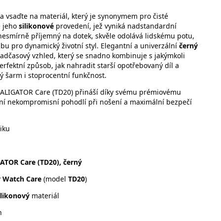
a vsaďte na materiál, který je synonymem pro čisté
e jeho
silikonové
provedení, jež vyniká nadstandardní
je nesmírně příjemný na dotek, skvěle odolává lidskému potu,
olbu pro dynamický životní styl. Elegantní a univerzální
černý
adčasový vzhled, který se snadno kombinuje s jakýmkoli
rfektní způsob, jak nahradit starší opotřebovaný díl a
ý šarm i stoprocentní funkčnost.
ek ALIGATOR Care (TD20) přináší díky svému prémiovému
í nekompromisní pohodlí při nošení a maximální bezpečí
iku
ATOR Care (TD20), černý
r Watch Care
(model
TD20
)
ilikonový
materiál
n