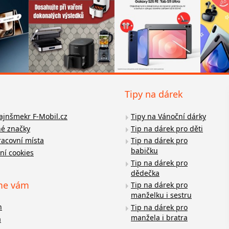
Tipy na dárek
fajnšmekr F-Mobil.cz
Tipy na Vánoční dárky
é značky
Tip na dárek pro děti
racovní místa
Tip na dárek pro
babičku
ní cookies
Tip na dárek pro
dědečka
me vám
Tip na dárek pro
manželku i sestru
n
Tip na dárek pro
manžela i bratra
a