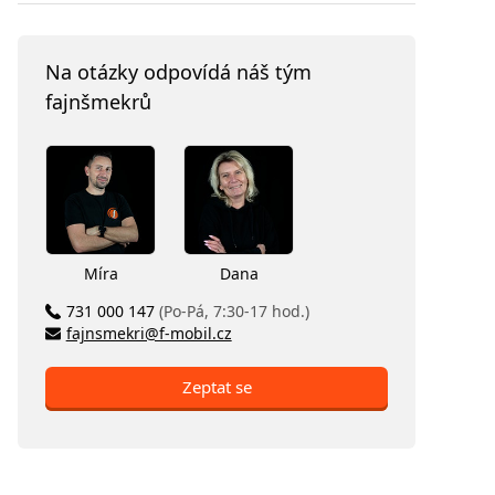
Na otázky odpovídá náš tým
fajnšmekrů
Míra
Dana
731 000 147
(Po-Pá, 7:30-17 hod.)
fajnsmekri@f-mobil.cz
Zeptat se