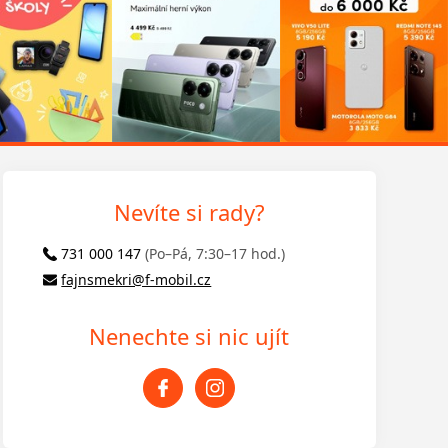
Nevíte si rady?
731 000 147
(Po–Pá, 7:30–17 hod.)
fajnsmekri@f-mobil.cz
Nenechte si nic ujít