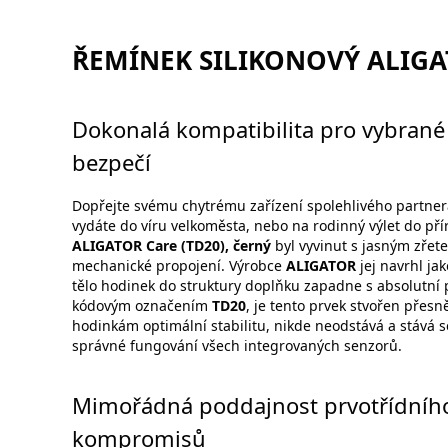
ŘEMÍNEK SILIKONOVÝ ALIGAT
Dokonalá kompatibilita pro vybrané
bezpečí
Dopřejte svému chytrému zařízení spolehlivého partnera, 
vydáte do víru velkoměsta, nebo na rodinný výlet do pří
ALIGATOR Care (TD20), černý
byl vyvinut s jasným zřet
mechanické propojení. Výrobce
ALIGATOR
jej navrhl ja
tělo hodinek do struktury doplňku zapadne s absolutní 
kódovým označením
TD20
, je tento prvek stvořen přesn
hodinkám optimální stabilitu, nikde neodstává a stává se
správné fungování všech integrovaných senzorů.
Mimořádná poddajnost prvotřídního
kompromisů