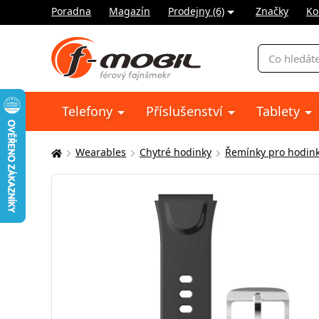
Poradna
Magazín
Prodejny (6)
Značky
Ko
Vyhledávání
Telefony
Příslušenství
Tablety
Wearables
Chytré hodinky
Řemínky pro hodin
Zde
se
nacházíte: