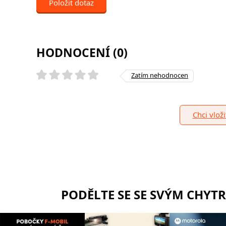
Položit dotaz
HODNOCENÍ (0)
Zatím nehodnocen
Chci vlož
PODĚLTE SE SE SVÝM CHYT