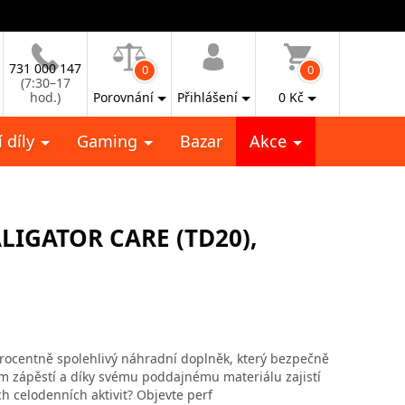
731 000 147
0
0
(7:30–17
hod.)
Porovnání
Přihlášení
0
Kč
 díly
Gaming
Bazar
Akce
LIGATOR CARE (TD20),
rocentně spolehlivý náhradní doplněk, který bezpečně
ém zápěstí a díky svému poddajnému materiálu zajistí
h celodenních aktivit? Objevte perf