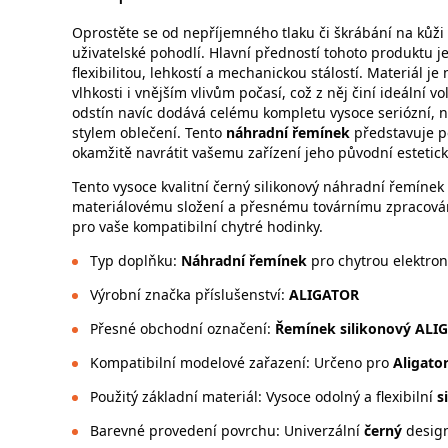
Oprostěte se od nepříjemného tlaku či škrábání na kůži 
uživatelské pohodlí. Hlavní předností tohoto produktu j
flexibilitou, lehkostí a mechanickou stálostí. Materiál 
vlhkosti i vnějším vlivům počasí, což z něj činí ideální v
odstín navíc dodává celému kompletu vysoce seriózní, n
stylem oblečení. Tento
náhradní řemínek
představuje pe
okamžitě navrátit vašemu zařízení jeho původní estetick
Tento vysoce kvalitní černý silikonový náhradní řemín
materiálovému složení a přesnému továrnímu zpracován
pro vaše kompatibilní chytré hodinky.
Typ doplňku:
Náhradní řemínek
pro chytrou elektron
Výrobní značka příslušenství:
ALIGATOR
Přesné obchodní označení:
Řemínek silikonový ALIG
Kompatibilní modelové zařazení: Určeno pro
Aligato
Použitý základní materiál: Vysoce odolný a flexibilní
s
Barevné provedení povrchu: Univerzální
černý
desig