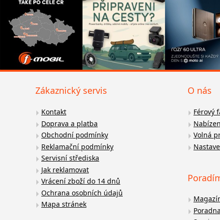
Zákaznický servis
O nás
Kontakt
Férový 
Doprava a platba
Nabízen
Obchodní podmínky
Volná p
Reklamační podmínky
Nastave
Servisní střediska
Jak reklamovat
Poradí
Vrácení zboží do 14 dnů
Ochrana osobních údajů
Magazí
Mapa stránek
Poradn