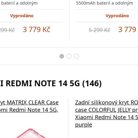
baterií a odolným
5500mAh baterií a odolným
Vyprodáno
Vyprodáno
3 779 Kč
3 779
299 Kč
5 299 Kč
 REDMI NOTE 14 5G (146)
ryt MATRIX CLEAR Case
Zadní silikonový kryt R
omi Redmi Note 14 5G,
case COLORFUL JELLY p
Xiaomi Redmi Note 14 
purple