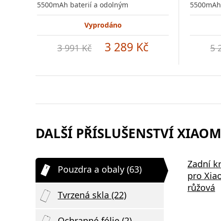
5500mAh baterií a odolným
5500mAh 
Vyprodáno
3 289 Kč
3 991 Kč
5 
DALŠÍ PŘÍSLUŠENSTVÍ XIAOMI
Zadní k
Pouzdra a obaly (63)
pro Xia
růžová
Tvrzená skla (22)
Ochranné fólie (2)