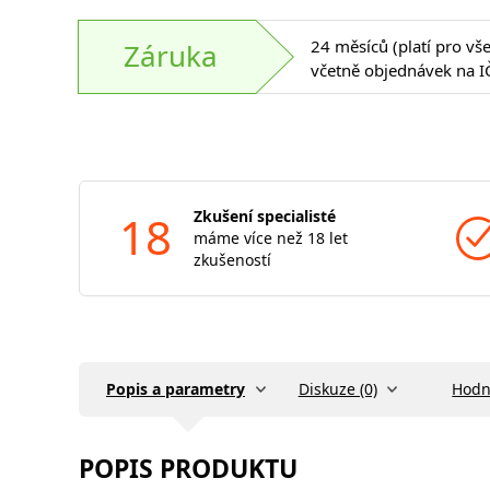
24 měsíců (platí pro vš
Záruka
včetně objednávek na I
18
Zkušení specialisté
máme více než 18 let
zkušeností
Popis a parametry
Diskuze (0)
Hodn
POPIS PRODUKTU