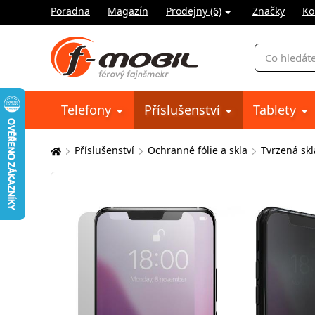
Poradna
Magazín
Prodejny (6)
Značky
Ko
Vyhledávání
Telefony
Příslušenství
Tablety
Příslušenství
Ochranné fólie a skla
Tvrzená skl
Zde
se
nacházíte: