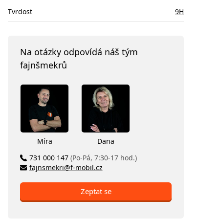
Tvrdost
9H
Na otázky odpovídá náš tým
fajnšmekrů
Míra
Dana
731 000 147
(Po-Pá, 7:30-17 hod.)
fajnsmekri@f-mobil.cz
Zeptat se