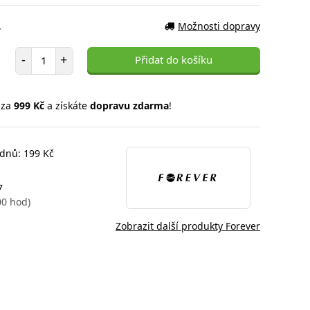
.
Možnosti dopravy
Počet položek
-
+
Přidat do košíku
 za
999 Kč
a získáte
dopravu zdarma
!
 dnů: 199 Kč
7
00 hod)
Zobrazit další produkty Forever