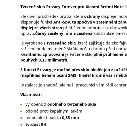
Tvrzené sklo Privacy Forever pro Xiaomi Redmi Note 
Efektivní prostředek pro zajištění
ochrany
displeje mobi
disponuje funkcí
Anti-Spy, ta spočívá v zatemnění za
displej ze všech stran
před čtením informací z obrazovk
úpravu.
Černý zesílený rám a zesílená
konstrukce omezu
Je vyrobeno z
tvrzeného skla
, které zajišťuje daleko faj
zařízení bude mít méně škrábanců, ochranu před nárazy
kvalitnímu zpracování
je tvrzené sklo
plně průhledné a 
pouhých 0,33 milimetrů.
S funkcí Privacy je možné přes sklo hledět jen z určité
(například během psaní SMS) hleděl kromě vás i někdo
Instalace je snadná, ale naši pracovníci vám rádi ochran
Vlastnosti :
vyrobeno z
odolného tvrzeného skla
odolné proti kapalným látkám
minimální tloušťka
0,33 mm
tvrdost 9H