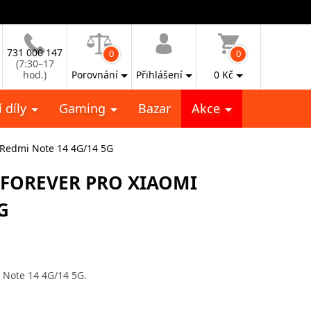
731 000 147
0
0
(7:30–17
hod.)
Porovnání
Přihlášení
0
Kč
 díly
Gaming
Bazar
Akce
i Redmi Note 14 4G/14 5G
 FOREVER PRO XIAOMI
G
 Note 14 4G/14 5G.