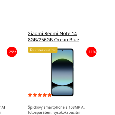
Xiaomi Redmi Note 14
Xia
8GB/256GB Ocean Blue
6GB
Doprava zdarma
Do
-29%
-11%
 AI
Špičkový smartphone s 108MP AI
Špi
í
fotoaparátem, vysokokapacitní
foto