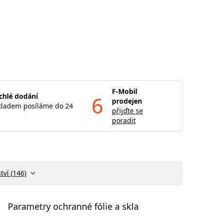
F-Mobil
chlé dodání
6
prodejen
kladem posíláme do 24
přijďte se
poradit
tví (146)
Parametry ochranné fólie a skla