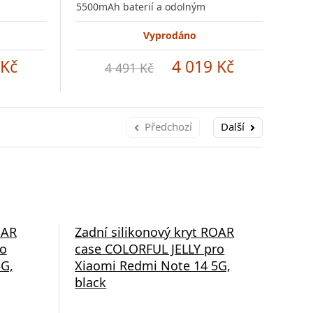
5500mAh baterií a odolným
550
Vyprodáno
 Kč
4 019 Kč
4 491 Kč
Předchozí
Další
OAR
Zadní silikonový kryt ROAR
Zad
ro
case COLORFUL JELLY pro
cas
5G,
Xiaomi Redmi Note 14 5G,
Xia
black