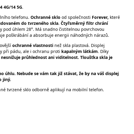
14 4G/14 5G
.
lního telefonu.
Ochranné sklo
od společnosti
Forever,
které
budovaném do tvrzeného skla
.
Čtyřsměrný filtr chrání
y pod úhlem 28°. Má snadno čistitelnou povrchovou
je poškrábání a absorbuje energii náhodných nárazů.
novější
ochranné vlastnosti
než skla plastová. Displej
 při pádu, ale i ochranu proti
kapalným látkám
. Díky
nesnižuje průhlednost ani viditelnost. Tloušťka skla je
ho úhlu. Nebude se vám tak již stávat, že by na váš displej
 jiný.
né tvrzené sklo odborně aplikují na mobilní telefon.