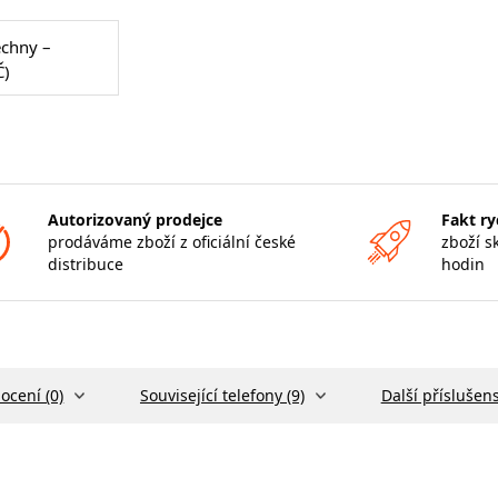
echny –
Č)
Autorizovaný prodejce
Fakt ry
prodáváme zboží z oficiální české
zboží s
distribuce
hodin
ocení (0)
Související telefony (9)
Další příslušens