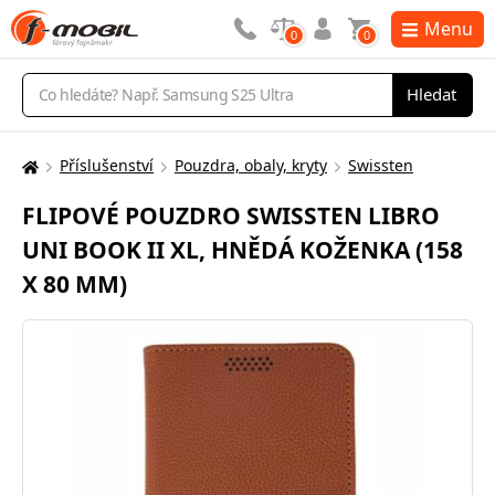
Menu
0
0
Vyhledávání
Hledat
Příslušenství
Pouzdra, obaly, kryty
Swissten
Zde
se
FLIPOVÉ POUZDRO SWISSTEN LIBRO
nacházíte:
UNI BOOK II XL, HNĚDÁ KOŽENKA (158
X 80 MM)