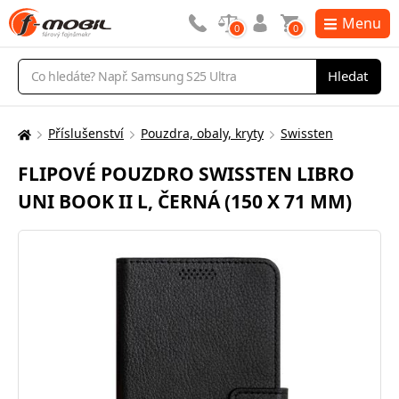
Menu
0
0
Vyhledávání
Hledat
Příslušenství
Pouzdra, obaly, kryty
Swissten
Zde
se
FLIPOVÉ POUZDRO SWISSTEN LIBRO
nacházíte:
UNI BOOK II L, ČERNÁ (150 X 71 MM)