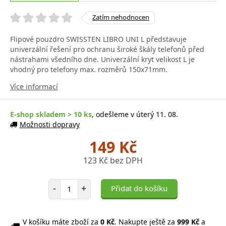
Zatím nehodnocen
Flipové pouzdro SWISSTEN LIBRO UNI L představuje
univerzální řešení pro ochranu široké škály telefonů před
nástrahami všedního dne. Univerzální kryt velikost L je
vhodný pro telefony max. rozměrů 150x71mm.
Více informací
E-shop skladem > 10 ks
, odešleme v úterý 11. 08.
Možnosti dopravy
149 Kč
123 Kč bez DPH
Počet položek
-
+
Přidat do košíku
V košíku máte zboží za
0 Kč
. Nakupte ještě za
999 Kč
a