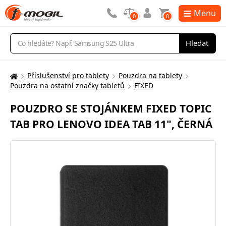
Menu
0
0
Vyhledávání
Hledat
Příslušenství pro tablety
Pouzdra na tablety
Zde
Pouzdra na ostatní značky tabletů
FIXED
se
nacházíte:
POUZDRO SE STOJÁNKEM FIXED TOPIC
TAB PRO LENOVO IDEA TAB 11", ČERNÁ