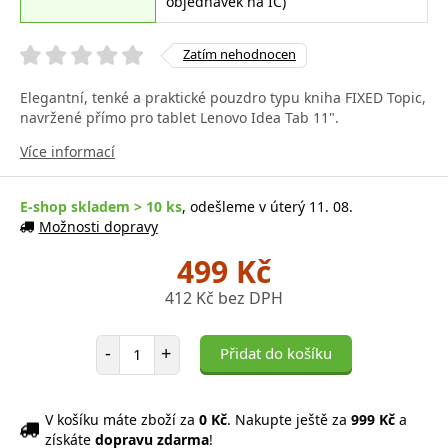
objednávek na IČ)
Zatím nehodnocen
Elegantní, tenké a praktické pouzdro typu kniha FIXED Topic,
navržené přímo pro tablet Lenovo Idea Tab 11".
Více informací
E-shop skladem > 10 ks
, odešleme v úterý 11. 08.
Možnosti dopravy
499 Kč
412 Kč bez DPH
Počet položek
-
+
Přidat do košíku
V košíku máte zboží za
0 Kč
. Nakupte ještě za
999 Kč
a
získáte
dopravu zdarma
!