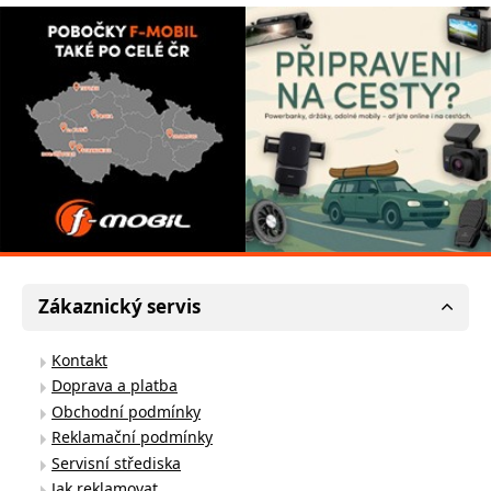
Zákaznický servis
Kontakt
Doprava a platba
Obchodní podmínky
Reklamační podmínky
Servisní střediska
Jak reklamovat