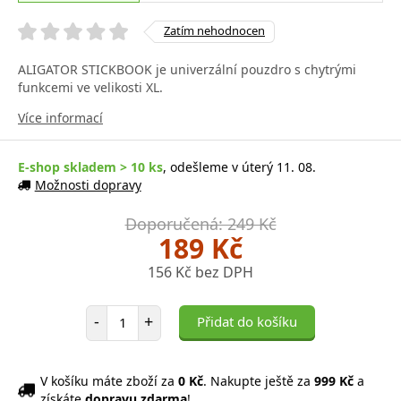
Zatím nehodnocen
ALIGATOR STICKBOOK je univerzální pouzdro s chytrými
funkcemi ve velikosti XL.
Více informací
E-shop skladem > 10 ks
, odešleme v úterý 11. 08.
Možnosti dopravy
Doporučená: 249 Kč
189 Kč
156 Kč bez DPH
Počet položek
-
+
Přidat do košíku
V košíku máte zboží za
0 Kč
. Nakupte ještě za
999 Kč
a
získáte
dopravu zdarma
!