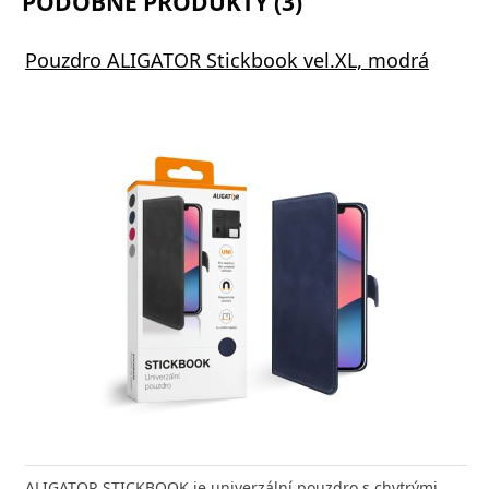
PODOBNÉ PRODUKTY (3)
Pouzdro ALIGATOR Stickbook vel.XL, modrá
ALIGATOR STICKBOOK je univerzální pouzdro s chytrými