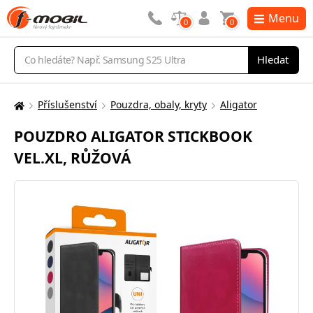
Menu
0
0
Vyhledávání
Hledat
Příslušenství
Pouzdra, obaly, kryty
Aligator
Zde
se
POUZDRO ALIGATOR STICKBOOK
nacházíte:
VEL.XL, RŮŽOVÁ