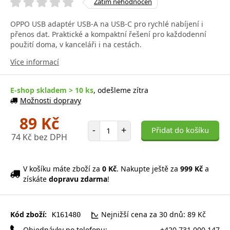
Zatím nehodnocen
OPPO USB adaptér USB-A na USB-C pro rychlé nabíjení i
přenos dat. Praktické a kompaktní řešení pro každodenní
použití doma, v kanceláři i na cestách.
Více informací
E-shop skladem > 10 ks
, odešleme zítra
Možnosti dopravy
89 Kč
Počet položek
-
+
Přidat do košíku
74 Kč bez DPH
V košíku máte zboží za
0 Kč
. Nakupte ještě za
999 Kč
a
získáte
dopravu zdarma
!
Kód zboží:
Nejnižší cena za 30 dnů: 89 Kč
K161480
Objednávky po telefonu:
+420 731 000 147