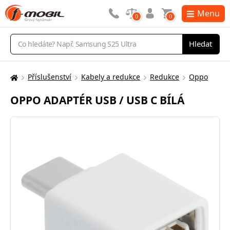
Menu
0
0
Vyhledávání
Hledat
Příslušenství
Kabely a redukce
Redukce
Oppo
Zde
se
OPPO ADAPTÉR USB / USB C BÍLÁ
nacházíte: