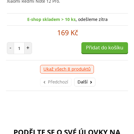
Xiaomi Redmi Note 12 Pro.
E-shop skladem > 10 ks
, odešleme zítra
169 Kč
Počet položek
-
+
Přidat do košíku
Ukaž všech 8 produktů
Předchozí
Další
PODĚLTE SE O SVÉ ÚLOVKY NA