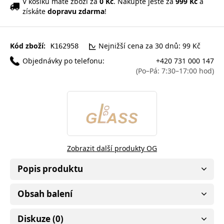
V košíku máte zboží za
0 Kč
. Nakupte ještě za
999 Kč
a
získáte
dopravu zdarma
!
Kód zboží:
Nejnižší cena za 30 dnů: 99 Kč
K162958
Objednávky po telefonu:
+420 731 000 147
(Po–Pá: 7:30–17:00 hod)
Zobrazit další produkty OG
Popis produktu
Obsah balení
Diskuze (0)