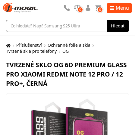
Menu
0
0
Vyhledávání
Hledat
Příslušenství
Ochranné fólie a skla
Zde
Tvrzená skla pro telefony
OG
se
nacházíte:
TVRZENÉ SKLO OG 6D PREMIUM GLASS
PRO XIAOMI REDMI NOTE 12 PRO / 12
PRO+, ČERNÁ