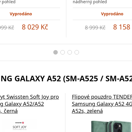
 pohled
nádherný pohled
Vyprodáno
Vyprodáno
8 029 Kč
8 158
999 Kč
8 999 Kč
G GALAXY A52 (SM-A525 / SM-A526
yt Swissten Soft Joy pro
Flipové pouzdro TENDE
g Galaxy A52/A52
Samsung Galaxy A52 4G
, černá
A52s, zelená