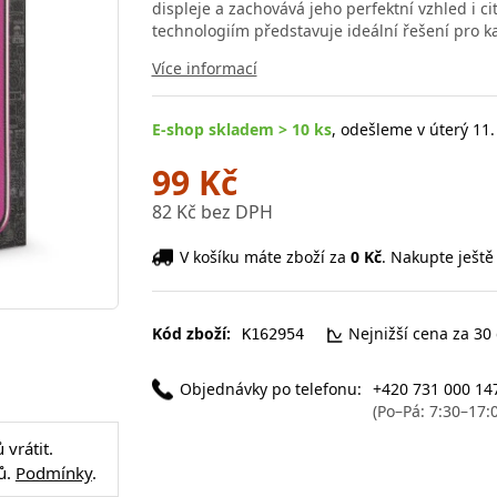
displeje a zachovává jeho perfektní vzhled i c
technologiím představuje ideální řešení pro 
Více informací
E-shop skladem > 10 ks
, odešleme v úterý 11.
99 Kč
82 Kč bez DPH
V košíku máte zboží za
0 Kč
. Nakupte ještě
Kód zboží:
Nejnižší cena za 30
K162954
Objednávky po telefonu:
+420 731 000 14
(Po–Pá: 7:30–17:
vrátit.
ů.
Podmínky
.