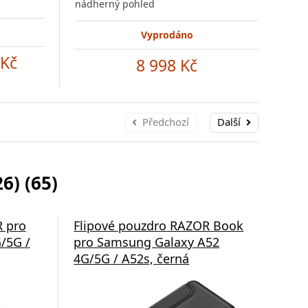
nádherný pohled
nád
Vyprodáno
 Kč
8 998 Kč
Předchozí
Další
) (65)
R pro
Flipové pouzdro RAZOR Book
Fli
/5G /
pro Samsung Galaxy A52
pro
4G/5G / A52s, černá
4G/