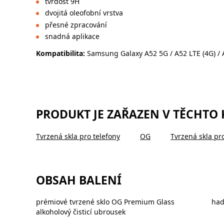
tvrdost 9H
dvojitá oleofobní vrstva
přesné zpracování
snadná aplikace
Kompatibilita:
Samsung Galaxy A52 5G / A52 LTE (4G) /
PRODUKT JE ZAŘAZEN V TĚCHTO
Tvrzená skla pro telefony
OG
Tvrzená skla pr
OBSAH BALENÍ
prémiové tvrzené sklo OG Premium Glass
had
alkoholový čisticí ubrousek