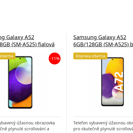
g Galaxy A52
Samsung Galaxy A52
8GB (SM-A525) fialová
6GB/128GB (SM-A525) b
 zdarma
Doprava zdarma
-11%
vybavený úžasnou obrazovka
Telefon vybavený úžasnou ob
čně plynulé scrollování a
pro skutečně plynulé scrollov