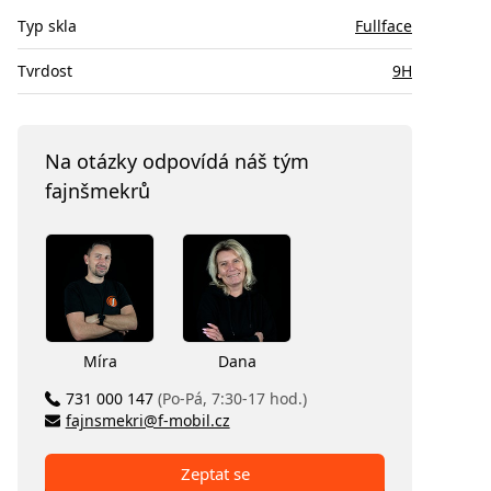
Typ skla
Fullface
Tvrdost
9H
Na otázky odpovídá náš tým
fajnšmekrů
Míra
Dana
731 000 147
(Po-Pá, 7:30-17 hod.)
fajnsmekri@f-mobil.cz
Zeptat se