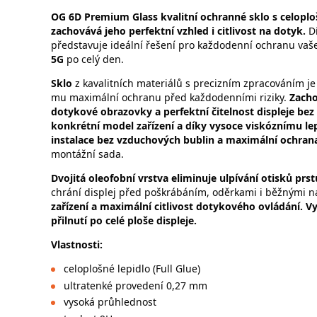
OG 6D Premium Glass kvalitní ochranné sklo s celoplo
zachovává jeho perfektní vzhled i citlivost na dotyk.
Dí
představuje ideální řešení pro každodenní ochranu vaš
5G
po celý den.
Sklo
z kavalitních materiálů s precizním zpracováním je 
mu maximální ochranu před každodenními riziky.
Zacho
dotykové obrazovky a perfektní čitelnost displeje bez 
konkrétní model zařízení a díky vysoce viskóznímu lepi
instalace bez vzduchových bublin a maximální ochra
montážní sada.
Dvojitá oleofobní vrstva
eliminuje ulpívání otisků prs
chrání displej před poškrábáním, oděrkami i běžnými n
zařízení a maximální citlivost dotykového ovládání. V
přilnutí po celé ploše displeje.
Vlastnosti:
celoplošné lepidlo (Full Glue)
ultratenké provedení 0,27 mm
vysoká průhlednost