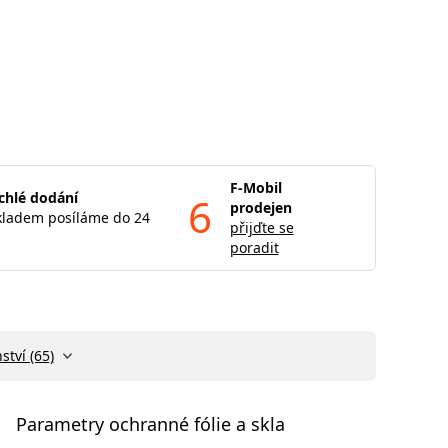
F-Mobil
chlé dodání
6
prodejen
kladem posíláme do 24
přijďte se
poradit
ství (65)
Parametry ochranné fólie a skla