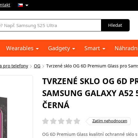
ntakt
Hledat
Wearables
Gadgety
Smart
Náhradní
a pro telefony
OG
Tvrzené sklo OG 6D Premium Glass pro Samsu
TVRZENÉ SKLO OG 6D P
SAMSUNG GALAXY A52 5G 
ČERNÁ
Zatím nehodnocen
OG 6D Premium Glass kvalitní ochranné sklo s