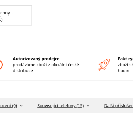
echny –
Č)
Autorizovaný prodejce
Fakt ry
prodáváme zboží z oficiální české
zboží s
distribuce
hodin
ocení (0)
Související telefony (15)
Další příslušen