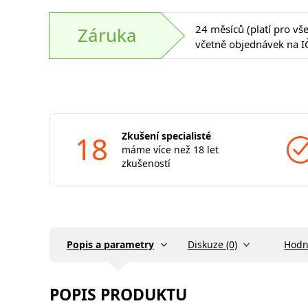
24 měsíců (platí pro vš
Záruka
včetně objednávek na I
18
Zkušení specialisté
máme více než 18 let
zkušeností
Popis a parametry
Diskuze (0)
Hodn
POPIS PRODUKTU