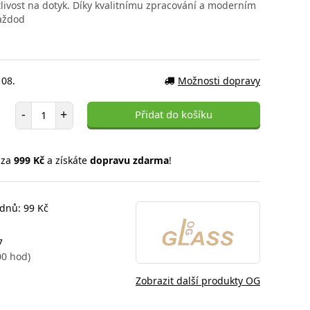
itlivost na dotyk. Díky kvalitnímu zpracování a moderním
každod
 08.
Možnosti dopravy
Počet položek
-
+
Přidat do košíku
 za
999 Kč
a získáte
dopravu zdarma
!
 dnů: 99 Kč
7
00 hod)
Zobrazit další produkty OG