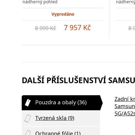
nádherný pohled
nádherný
Vyprodáno
7 957 Kč
8 999 Kč
8 
DALŠÍ PŘÍSLUŠENSTVÍ SAMSUN
Zadní kr
Pouzdra a obaly (36)
Samsun
5G/A52s
Tvrzená skla (9)
Ochranné fólie (1)