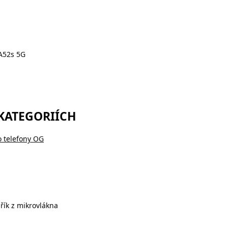
 A52s 5G
 KATEGORIÍCH
o telefony OG
řík z mikrovlákna