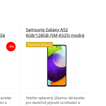
Samsung Galaxy A52
Sa
ílá
6GB/128GB (SM-A525) modrá
6G
Doprava zdarma
Do
-9%
razovka
Telefon vybavený úžasnou obrazovka
Tel
ání a
pro skutečně plynulé scrollování a
pro 