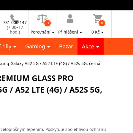
731 000 147
0
0
(7:30–17
hod.)
Porovnání
Přihlášení
0
Kč
 díly
Gaming
Bazar
Akce
ng Galaxy A52 5G / A52 LTE (4G) / A52s 5G, černá
REMIUM GLASS PRO
/ A52 LTE (4G) / A52S 5G,
 celoplošným lepením. Poskytuje spolehlivou ochranu