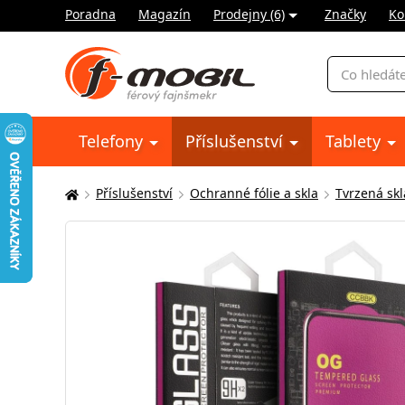
Poradna
Magazín
Prodejny (6)
Značky
Ko
Vyhledávání
Telefony
Příslušenství
Tablety
Příslušenství
Ochranné fólie a skla
Tvrzená skl
Zde
se
nacházíte: