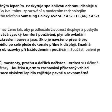
šným lepením. Poskytuje spolehlivou ochranu displeje a
ky kvalitnímu zpracování a moderním technologiím
eho telefonu
Samsung Galaxy A52 5G / A52 LTE (4G) / A52s
navrženo tak, aby prodloužilo životnost displeje a poskytlo
vává vysoký komfort používání, plynulé ovládání
zkreslení barev a jasu. Sklo je navrženo přesně pro
dlu po celé ploše dokonale přilne k displeji. Snadná
na obrazovky při každodenním používání.
Součástí balení je
tů, mastnoty, prachu a dalších nečistot. Tvrdost 9H
účinně
árazy.
Tloušťka 0,27mm zachovává přirozený vzhled
ysoce viskózní lepidlo zajišťuje pevné a rovnoměrné