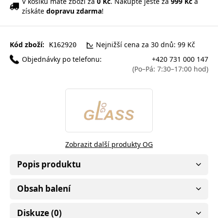
V košíku máte zboží za
0 Kč
. Nakupte ještě za
999 Kč
a
získáte
dopravu zdarma
!
Kód zboží:
Nejnižší cena za 30 dnů: 99 Kč
K162920
Objednávky po telefonu:
+420 731 000 147
(Po–Pá: 7:30–17:00 hod)
Zobrazit další produkty OG
Popis produktu
Obsah balení
Diskuze (0)