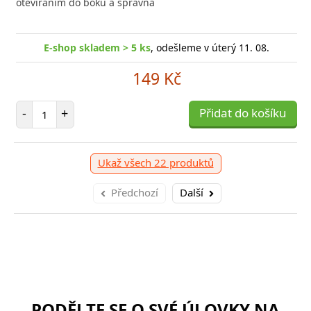
otevíráním do boku a správná
E-shop skladem > 5 ks
, odešleme v úterý 11. 08.
149 Kč
Počet položek
-
+
Přidat do košíku
Ukaž všech 22 produktů
Předchozí
Další
PODĚLTE SE O SVÉ ÚLOVKY NA