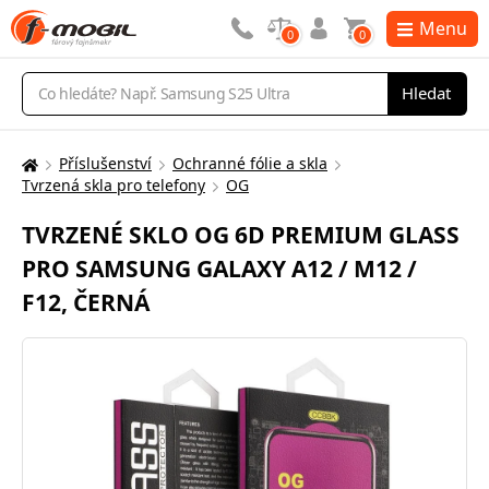
Menu
0
0
Vyhledávání
Hledat
Příslušenství
Ochranné fólie a skla
Zde
Tvrzená skla pro telefony
OG
se
nacházíte:
TVRZENÉ SKLO OG 6D PREMIUM GLASS
PRO SAMSUNG GALAXY A12 / M12 /
F12, ČERNÁ