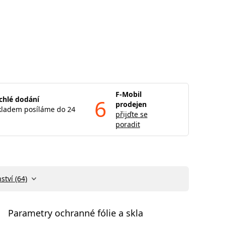
F-Mobil
chlé dodání
6
prodejen
kladem posíláme do 24
přijďte se
poradit
ství (64)
Parametry ochranné fólie a skla