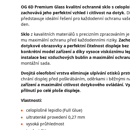
OG 6D Premium Glass kvalitní ochranné sklo s celoplo
zachovává jeho perfektní vzhled i citlivost na dotyk.
Dí
představuje ideální řešení pro každodenní ochranu vaš
den.
Sklo
z kavalitních materiálů s precizním zpracováním je 
mu maximální ochranu před každodenními riziky.
Zacho
dotykové obrazovky a perfektní čitelnost displeje bez 
konkrétní model zařízení a díky vysoce viskóznímu lepi
instalace bez vzduchových bublin a maximální ochra
montážní sada.
Dvojitá oleofobní vrstva
eliminuje ulpívání otisků prs
chrání displej před poškrábáním, oděrkami i běžnými n
zařízení a maximální citlivost dotykového ovládání. V
přilnutí po celé ploše displeje.
Vlastnosti:
celoplošné lepidlo (Full Glue)
ultratenké provedení 0,27 mm
vysoká průhlednost