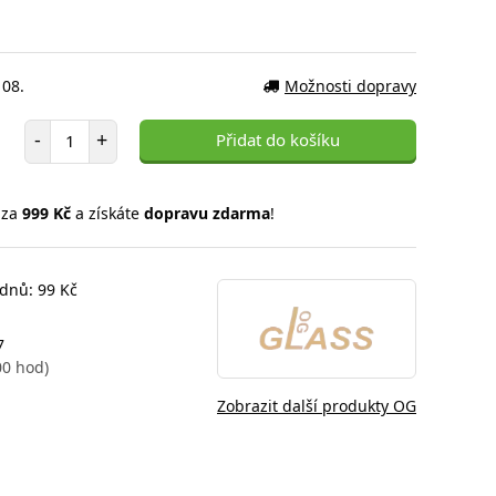
 08.
Možnosti dopravy
Počet položek
-
+
Přidat do košíku
 za
999 Kč
a získáte
dopravu zdarma
!
 dnů: 99 Kč
7
00 hod)
Zobrazit další produkty OG