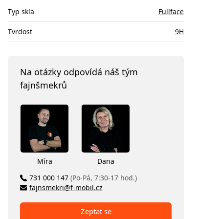
Typ skla
Fullface
Tvrdost
9H
Na otázky odpovídá náš tým
fajnšmekrů
Míra
Dana
731 000 147
(Po-Pá, 7:30-17 hod.)
fajnsmekri@f-mobil.cz
Zeptat se