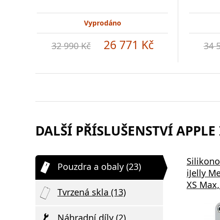
Vyprodáno
26 771 Kč
32 990 Kč
34 
DALŠÍ PŘÍSLUŠENSTVÍ APPLE
Silikon
Pouzdra a obaly (23)
iJelly M
XS Max,
Tvrzená skla (13)
Náhradní díly (2)