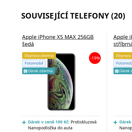
SOUVISEJÍCÍ TELEFONY (20)
Apple iPhone XS MAX 256GB
Apple 
šedá
stříbrn
Doprava zdarma
Doprava
-19%
Fotomobil
Fotomob
Dárek zdarma
Dárek 
Dárek v ceně 199 Kč:
Protiskluzová
Dárek 
Nanopodložka do auta
Nanop