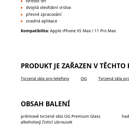
tvrdost 9H
dvojitá oleofobní vrstva
přesné zpracování
snadná aplikace
Kompatibilita:
Apple iPhone XS Max / 11 Pro Max
PRODUKT JE ZAŘAZEN V TĚCHTO
Tvrzená skla pro telefony
OG
Tvrzená skla pr
OBSAH BALENÍ
prémiové tvrzené sklo OG Premium Glass
had
alkoholový čisticí ubrousek