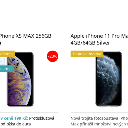
iPhone XS MAX 256GB
Apple iPhone 11 Pro M
á
4GB/64GB Silver
 zdarma
Doprava zdarma
-23%
il
zdarma
v ceně 199 Kč:
Protiskluzová
Nová trojitá fotosoustava iPh
odložka do auta
Max přináší množství nových 