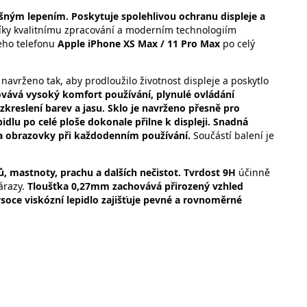
šným lepením. Poskytuje spolehlivou ochranu displeje a
ky kvalitnímu zpracování a moderním technologiím
eho telefonu
Apple iPhone XS Max / 11 Pro Max
po celý
navrženo tak, aby prodloužilo životnost displeje a poskytlo
vává vysoký komfort používání, plynulé ovládání
zkreslení barev a jasu. Sklo je navrženo přesně pro
dlu po celé ploše dokonale přilne k displeji. Snadná
na obrazovky při každodenním používání.
Součástí balení je
tů, mastnoty, prachu a dalších nečistot. Tvrdost 9H
účinně
árazy.
Tloušťka 0,27mm zachovává přirozený vzhled
ysoce viskózní lepidlo zajišťuje pevné a rovnoměrné