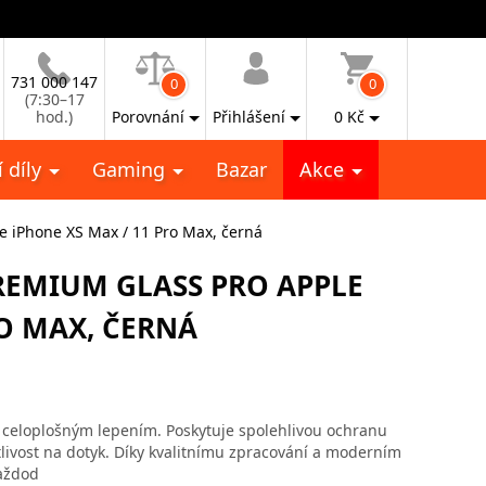
731 000 147
0
0
(7:30–17
hod.)
Porovnání
Přihlášení
0
Kč
 díly
Gaming
Bazar
Akce
e iPhone XS Max / 11 Pro Max, černá
REMIUM GLASS PRO APPLE
RO MAX, ČERNÁ
 celoplošným lepením. Poskytuje spolehlivou ochranu
itlivost na dotyk. Díky kvalitnímu zpracování a moderním
každod