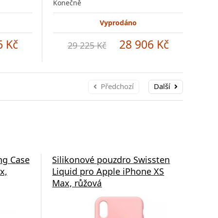
Konečně
Kon
Vyprodáno
6 Kč
28 906 Kč
29 225 Kč
Předchozí
Další
ng Case
Silikonové pouzdro Swissten
Zad
x,
Liquid pro Apple iPhone XS
App
Max, růžová