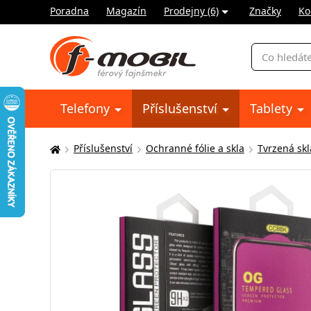
Poradna
Magazín
Prodejny (6)
Značky
Ko
Vyhledávání
Telefony
Příslušenství
Tablety
Příslušenství
Ochranné fólie a skla
Tvrzená skl
Zde
se
nacházíte: