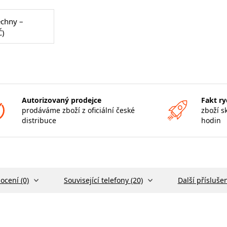
echny –
Č)
Autorizovaný prodejce
Fakt ry
prodáváme zboží z oficiální české
zboží s
distribuce
hodin
ocení (0)
Související telefony (20)
Další příslušen