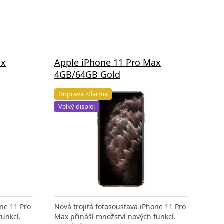
ax
Apple iPhone 11 Pro Max
App
4GB/64GB Gold
4G
Doprava zdarma
Do
Velký displej
Vel
one 11 Pro
Nová trojitá fotosoustava iPhone 11 Pro
Nová
funkcí.
Max přináší množství nových funkcí.
Max 