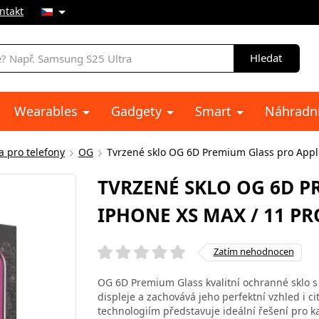
ntakt
Hledat
Wearables
Gadgety
Smart
Náhradní
a pro telefony
OG
Tvrzené sklo OG 6D Premium Glass pro Appl
TVRZENÉ SKLO OG 6D P
IPHONE XS MAX / 11 P
Zatím nehodnocen
OG 6D Premium Glass kvalitní ochranné sklo s
displeje a zachovává jeho perfektní vzhled i c
technologiím představuje ideální řešení pro 