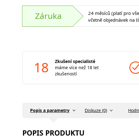
24 měsíců (platí pro vš
Záruka
včetně objednávek na I
18
Zkušení specialisté
máme více než 18 let
zkušeností
Popis a parametry
Diskuze (0)
Hodn
POPIS PRODUKTU