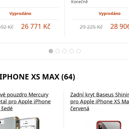
Konečně
Vyprodáno
Vyprodáno
26 771 Kč
28 90
592 Kč
29 225 Kč
 IPHONE XS MAX (64)
ové pouzdro Mercury
Zadní kryt Baseus Shini
etal pro Apple iPhone
pro Apple iPhone XS Ma
 šedé
červená