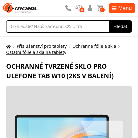
Menu
0
0
Vyhledávání
Hledat
Příslušenství pro tablety
Ochranné fólie a skla
Zde
Ostatní fólie a skla na tablety
se
nacházíte:
OCHRANNÉ TVRZENÉ SKLO PRO
ULEFONE TAB W10 (2KS V BALENÍ)