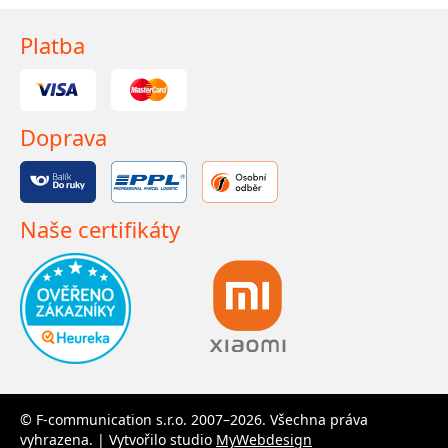
Platba
Doprava
Naše certifikáty
© F-communication s.r.o. 2007–2026. Všechna práva
vyhrazena. | Vytvořilo studio
MyWebdesign