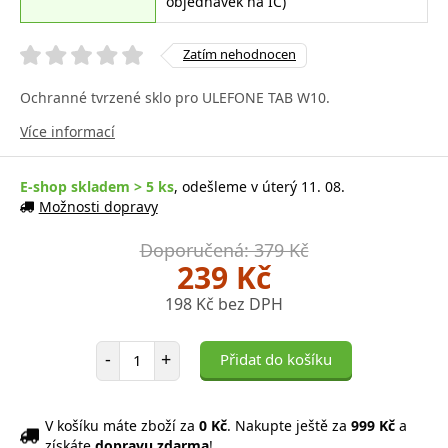
objednávek na IČ)
Zatím nehodnocen
Ochranné tvrzené sklo pro ULEFONE TAB W10.
Více informací
E-shop skladem > 5 ks
, odešleme v úterý 11. 08.
Možnosti dopravy
Doporučená: 379 Kč
239 Kč
198 Kč bez DPH
Počet položek
-
+
Přidat do košíku
V košíku máte zboží za
0 Kč
. Nakupte ještě za
999 Kč
a
získáte
dopravu zdarma
!