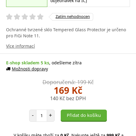
objednávek na IČ)
Zatím nehodnocen
Ochranné tvrzené sklo Tempered Glass Protector je určeno
pro FiGi Note 11.
Více informací
E-shop skladem 5 ks
, odešleme zítra
Možnosti dopravy
Doporučená: 199 Kč
169 Kč
140 Kč bez DPH
Počet položek
-
+
Přidat do košíku
V košíku máte zboží za
0 Kč
. Nakupte ještě za
999 Kč
a