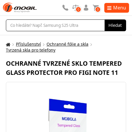
Menu
0
0
Vyhledávání
Hledat
Příslušenství
Ochranné fólie a skla
Zde
Tvrzená skla pro telefony
se
nacházíte:
OCHRANNÉ TVRZENÉ SKLO TEMPERED
GLASS PROTECTOR PRO FIGI NOTE 11