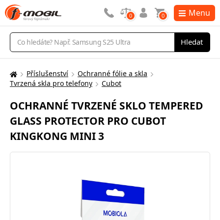
Menu
0
0
Vyhledávání
Hledat
Příslušenství
Ochranné fólie a skla
Zde
Tvrzená skla pro telefony
Cubot
se
nacházíte:
OCHRANNÉ TVRZENÉ SKLO TEMPERED
GLASS PROTECTOR PRO CUBOT
KINGKONG MINI 3