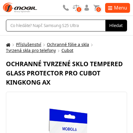
Menu
0
0
Vyhledávání
Hledat
Příslušenství
Ochranné fólie a skla
Zde
Tvrzená skla pro telefony
Cubot
se
nacházíte:
OCHRANNÉ TVRZENÉ SKLO TEMPERED
GLASS PROTECTOR PRO CUBOT
KINGKONG AX