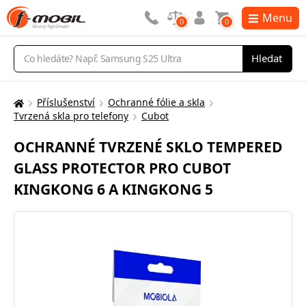
Menu
0
0
Vyhledávání
Hledat
Příslušenství
Ochranné fólie a skla
Zde
Tvrzená skla pro telefony
Cubot
se
nacházíte:
OCHRANNÉ TVRZENÉ SKLO TEMPERED
GLASS PROTECTOR PRO CUBOT
KINGKONG 6 A KINGKONG 5