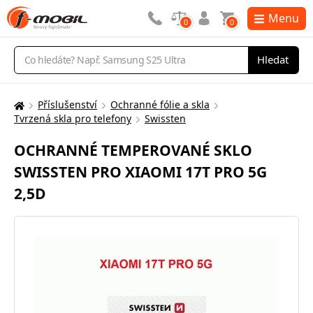
Menu
0
0
Vyhledávání
Hledat
Příslušenství
Ochranné fólie a skla
Zde
Tvrzená skla pro telefony
Swissten
se
nacházíte:
OCHRANNÉ TEMPEROVANÉ SKLO
SWISSTEN PRO XIAOMI 17T PRO 5G
2,5D