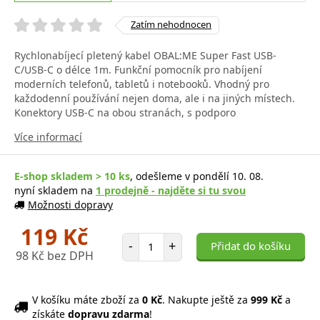
Zatím nehodnocen
Rychlonabíjecí pletený kabel OBAL:ME Super Fast USB-
C/USB-C o délce 1m. Funkční pomocník pro nabíjení
moderních telefonů, tabletů i notebooků. Vhodný pro
každodenní používání nejen doma, ale i na jiných místech.
Konektory USB-C na obou stranách, s podporo
Více informací
E-shop skladem > 10 ks
, odešleme v pondělí 10. 08.
nyní skladem na
1 prodejně - najděte si tu svou
Možnosti dopravy
119 Kč
Počet položek
-
+
Přidat do košíku
98 Kč bez DPH
V košíku máte zboží za
0 Kč
. Nakupte ještě za
999 Kč
a
získáte
dopravu zdarma
!