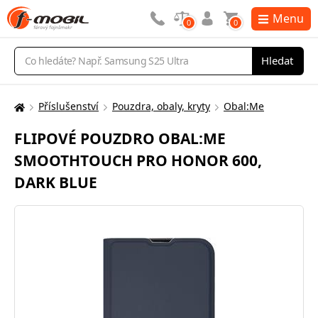
Menu
0
0
Vyhledávání
Hledat
Příslušenství
Pouzdra, obaly, kryty
Obal:Me
Zde
se
FLIPOVÉ POUZDRO OBAL:ME
nacházíte:
SMOOTHTOUCH PRO HONOR 600,
DARK BLUE