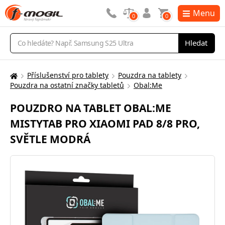
Menu
0
0
Vyhledávání
Hledat
Příslušenství pro tablety
Pouzdra na tablety
Zde
Pouzdra na ostatní značky tabletů
Obal:Me
se
nacházíte:
POUZDRO NA TABLET OBAL:ME
MISTYTAB PRO XIAOMI PAD 8/8 PRO,
SVĚTLE MODRÁ