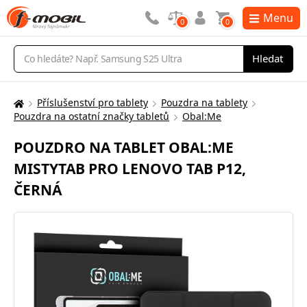
Menu
0
0
Vyhledávání
Hledat
Příslušenství pro tablety
Pouzdra na tablety
Zde
Pouzdra na ostatní značky tabletů
Obal:Me
se
nacházíte:
POUZDRO NA TABLET OBAL:ME
MISTYTAB PRO LENOVO TAB P12,
ČERNÁ