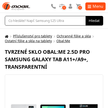
Menu
0
0
Vyhledávání
Hledat
Příslušenství pro tablety
Ochranné fólie a skla
Zde
Ostatní fólie a skla na tablety
Obal:Me
se
nacházíte:
TVRZENÉ SKLO OBAL:ME 2.5D PRO
SAMSUNG GALAXY TAB A11+/A9+,
TRANSPARENTNÍ