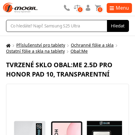
Menu
0
0
Vyhledávání
Hledat
Příslušenství pro tablety
Ochranné fólie a skla
Zde
Ostatní fólie a skla na tablety
Obal:Me
se
nacházíte:
TVRZENÉ SKLO OBAL:ME 2.5D PRO
HONOR PAD 10, TRANSPARENTNÍ