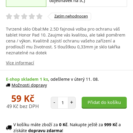
objednávek na IČ)
Zatím nehodnocen
Tvrzené sklo Obal:Me 2.5D fajnová volba pro ochranu váš
tablet Honor Pad 10. Zaujme vás kvalitou, ale také poměrem
cena / výkon. Kvalitně zajistí ochranu vašeho zařízení a
prodlouží mu životnost. S tloušťkou 0,33mm je sklo takřka
neznatelné na dotek
Více informací
E-shop skladem 1 ks
, odešleme v úterý 11. 08.
Možnosti dopravy
59 Kč
Počet položek
-
+
Přidat do košíku
49 Kč bez DPH
V košíku máte zboží za
0 Kč
. Nakupte ještě za
999 Kč
a
získáte
dopravu zdarma
!