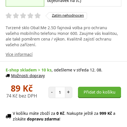
objednávek na IČ)
Zatím nehodnocen
Tvrzené sklo Obal:Me 2.5D fajnová volba pro ochranu
vašeho mobilního telefonu Honor 600. Zaujme vás kvalitou,
ale také poměrem cena / výkon. Kvalitně zajistí ochranu
vašeho zařízení.
Více informací
E-shop skladem > 10 ks
, odešleme v středa 12. 08.
Možnosti dopravy
89 Kč
Počet položek
-
+
Přidat do košíku
74 Kč bez DPH
V košíku máte zboží za
0 Kč
. Nakupte ještě za
999 Kč
a
získáte
dopravu zdarma
!