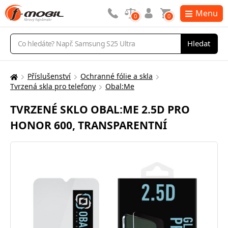
Menu
0
0
Vyhledávání
Hledat
Příslušenství
Ochranné fólie a skla
Zde
Tvrzená skla pro telefony
Obal:Me
se
nacházíte:
TVRZENÉ SKLO OBAL:ME 2.5D PRO
HONOR 600, TRANSPARENTNÍ